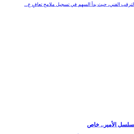
ترقب الفني، حيث بدأ السهم في تسجيل ملامح تعافٍ ع...
سلسل الأمير.. خاص