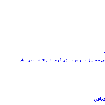
نس»، الذي عُرض عام 2020. صدى البلد : ا...
تعافي