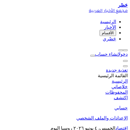
حَصْر
مجمع الأخبار العربية
الرئيسية
الأخبار
الأقسام
حَصْري
دخول
إنشاء حساب
تغذية جديدة
القائمة الرئيسية
الرئيسية
خلاصاتي
المحفوظات
اكتشف
حسابي
الإعدادات والملف الشخصي
اقتصاد
الخميس، ٤ يونيو ٢٠٢٦
روسيا اليوم