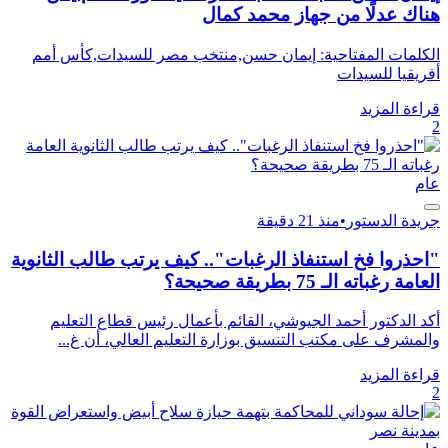
هناك عدلًا من جهاز محمد كمال
الكلمات المفتاحية: إيمان حسن,منتخب مصر للسيدات,كأس أمم
أفريقيا للسيدات
قراءة المزيد
2
عام
جريدة الدستور
•
منذ 21 دقيقة
"احذروا فخ استنفاذ الرغبات".. كيف يرتب طالب الثانوية
العامة رغباته الـ 75 بطريقة صحيحة؟
أكد الدكتور أحمد الجيوشي، القائم بأعمال رئيس قطاع التعليم
والمشرف على مكتب التنسيق بوزارة التعليم العالي، أن غ...
قراءة المزيد
2