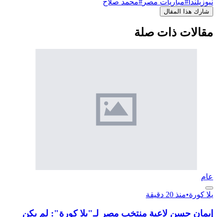
نيوزيلندا
#مباريات مصر
#محمد صلاح
شارك هذا المقال
مقالات ذات صلة
عام
يلا كورة
•
منذ 20 دقيقة
إيمان حسن لاعبة منتخب مصر لـ"يلا كورة": لم يكن