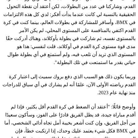
القدم، وشاركنا في عدد من البطولات، لكن أعتقد أن نقطة التحول
الحقيقية بالنسبة لي كانت عندما بدأت أفكر: لدي كل هذه الالتزامات
في BMX، وأسافر للمشاركة في بطولات العالم، بينما كنت في كرة
القدم اكتفي بالمنافسة على المستوى المحلي، لم يكن الأمر
بالمستوى نفسه، ثم شاركت في بطولة بأوكلاند، وهناك أدركت حقًا
مدى قوة مستوى كرة القدم في أوكلاند، قلت لنفسي: هذا هو
المستوى الذي تريد أن تلعب فيه، ولم أستمتع في أي بطولة طوال
حياتي بقدر ما استمتعت في تلك البطولة".
وربما يكون ذلك هو السبب الذي دفع بروك سميث إلى اعتبار كرة
القدم رياضته الأولى الآن، علمًا أنه لم يشارك في أي سباق للدراجات
منذ نهاية عام 2023.
وأوضح قائلًا: "أعتقد أن الضغط في كرة القدم أقل بكثير، فإذا لم
أقدم مباراة جيدة، قد يظل الفريق قادرًا على الفوز، وسأكون سعيدًا
من أجل الفريق، وإن كنت أشعر بخيبة أمل تجاه أدائي الشخصي، أما
في BMX فكل شيء يعتمد عليك وحدك، إذا ارتكبت خطأ، فإن