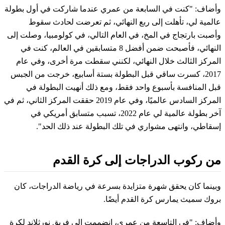
وأضاف: "كنت في السابعة من عمري عندما شاركت في أول بطولة
عالمية لي، تأهلت إلى ربع النهائي، ثم تعرضت لحادث سقوط
وأصبت بارتجاج في المخ، في العام التالي، في كولومبيا، وصلت إلى
النهائي، فأصبحت ضمن أفضل 8 متسابقين في العالم، كنت في
المركز الثالث خلال النهائي، لكنني سقطت مرة أخرى، وفي عام
2017، كسرت ساقي قبل البطولة بستة أسابيع، خرجت من الجبس
قبل المنافسة بأسبوع واحد فقط، ومع ذلك أنهيت البطولة في
المركز السادس عالميًا، وفي عام 2019 حققت المركز الثاني، ثم في
آخر بطولة عالمية لي عام 2022، تسبب متسابق أمريكي في
إسقاطي، وانتهى مشواري في تلك البطولة عند ذلك الحد".
من ركوب الدراجات إلى كرة القدم
وبينما كان يحقق شهرة متزايدة بسرعة في رياضة الدراجات، كان
بروك سميث يمارس كرة القدم أيضًا.
وأضاف: "في التاسعة من عمري، انضممت إلى فريق نورثلاند لكرة