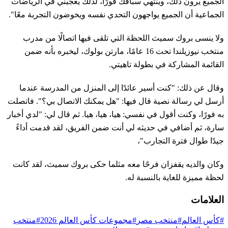
الجميع يرون ذلك، وينتهي سباقك فورًا، لذلك يعجبني في الرياضات
الجماعية أن الجميع يواجهون التحدي نفسه ويخوضون التجربة معًا".
ولا ينسى بروك سميث اللحظة التي تلقى فيها اتصالًا من مدرب
منتخب نيوزيلندا تحت 16 عامًا، مارتن بولوك، ليخبره بأنه ضمن
القائمة المشاركة في بطولة تاهيتي.
وقال عن ذلك: "كنت أسير عائدًا إلى المنزل من المدرسة عندما
أرسل لي رسالة نصية قال فيها: "هل يمكنك الاتصال بي؟". فاتصلت
به فورًا، وكنت أقول في نفسي: هيا، هيا، هيا. ثم قال لي: "لدي أخبار
سارة، ثم أضافي في حديثه لي أنت ضمن الفريق، لقد قدمت أداءً
جيدًا طوال فترة التجارب"،
وكان والديه يقفزان فرحًا معه مثلما حكى بروك سميث، لقد كانت
لحظة مميزة للغاية بالنسبة له.
العلامات
#كأس العالم
#منتخب مصر
#مجموعات كأس العالم 2026
#منتخب