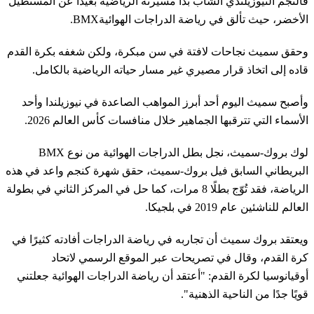
فالنجم النيوزيلندي الشاب بدأ مسيرته الرياضية بعيدًا عن المستطيل
الأخضر، حيث تألق في رياضة الدراجات الهوائيةBMX.
وحقق سميث نجاحات لافتة في سن مبكرة، ولكن شغفه بكرة القدم
قاده إلى اتخاذ قرار مصيري غير مسار حياته الرياضية بالكامل.
وأصبح سميث اليوم أحد أبرز المواهب الصاعدة في نيوزيلندا وأحد
الأسماء التي تترقبها الجماهير خلال منافسات كأس العالم 2026.
لوك بروك-سميث، نجل بطل الدراجات الهوائية من نوع BMX
البريطاني السابق فيل بروك-سميث، حقق شهرة كنجم واعد في هذه
الرياضة، فقد تُوّج بطلًا 8 مرات، كما حل في المركز الثاني في بطولة
العالم للناشئين عام 2019 في بلجيكا.
ويعتقد بروك سميث أن تجاربه في رياضة الدراجات أفادته كثيرًا في
كرة القدم، وقال في تصريحات عبر الموقع الرسمي لاتحاد
أوقيانوسيا لكرة القدم: "أعتقد أن رياضة الدراجات الهوائية جعلتني
قويًا جدًا من الناحية الذهنية".