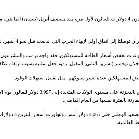
المبدئي مع
ء الحرب التي اندلعت قبل نحو 4 أشهر، لكن لا يزال من غير الواضح ما إذا كان الاتفاق سيصمد.
ي وعدت بخفض أسعار الطاقة للمستهلكين. فقد واجه ترمب والمشرعون الج
خلال نوفمبر (تشرين الثاني) المقبل، ردود فعل سلبية بسبب ارتفاع تكلفة
أواخر مارس (آذار) الماضي بعد أن منعت
العالمية.