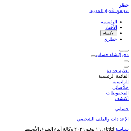
حَصْر
مجمع الأخبار العربية
الرئيسية
الأخبار
الأقسام
حَصْري
دخول
إنشاء حساب
تغذية جديدة
القائمة الرئيسية
الرئيسية
خلاصاتي
المحفوظات
اكتشف
حسابي
الإعدادات والملف الشخصي
سياسة
الثلاثاء، ١٦ يونيو ٢٠٢٦
وكالة أنباء الشرق الأوسط