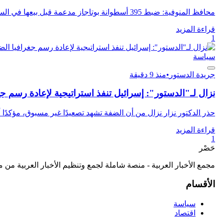
محافظ المنوفية: ضبط 395 أسطوانة بوتاجاز مدعمة قبل بيعها في السوق السوداء بمنوف.. وتوجيهات بتكثيف الرقابة التمو...
قراءة المزيد
1
سياسة
جريدة الدستور
•
منذ 9 دقيقة
نزال لـ"الدستور": إسرائيل تنفذ استراتيجية لإعادة رسم ج
حذر الدكتور نزار نزال من أن الضفة تشهد تصعيدًا غير مسبوق، مؤكدًا أن
قراءة المزيد
1
حَصْر
مجمع الأخبار العربية - منصة شاملة لجمع وتنظيم الأخبار العربية من 
الأقسام
سياسة
اقتصاد