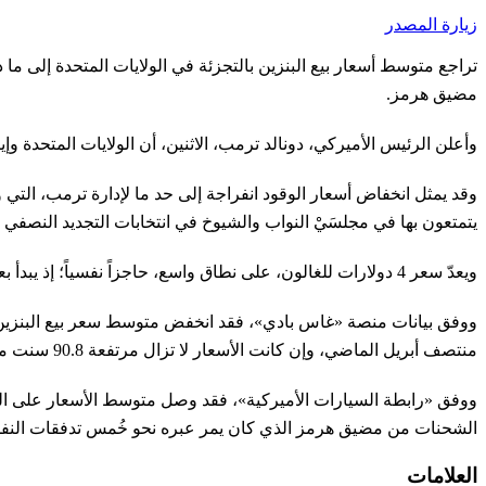
زيارة المصدر
تراجع متوسط أسعار بيع البنزين بالتجزئة في الولايات المتحدة إلى ما دون 4 دولارات للغالون لأول مرة منذ منتصف أبريل (نيسان) الماضي، مع ازدياد التفاؤل بأن الاتفاق 
مضيق هرمز.
وأعلن الرئيس الأميركي، دونالد ترمب، الاثنين، أن الولايات المتحدة وإيران توصلتا إلى اتفاق أولي لإنها
وقد يمثل انخفاض أسعار الوقود انفراجة إلى حد ما لإدارة ترمب، الت
يتمتعون بها في مجلسَيْ النواب والشيوخ في انتخابات التجديد النصفي 
ويعدّ سعر 4 دولارات للغالون، على نطاق واسع، حاجزاً نفسياً؛ إذ يبدأ بعض المستهلكين عنده تغيير سلوكهم، مثل تقليل استهلاك الوقود.
منتصف أبريل الماضي، وإن كانت الأسعار لا تزال مرتفعة 90.8 سنت مقارنة بالفترة نفسها من العام الماضي.
ووفق «رابطة السيارات الأميركية»، فقد وصل متوسط الأسعار على الصعيد الوطني حتى 4.065 دولار أمس. وتجاوزت أسعار البنزين 4 دولارات في 
الشحنات من مضيق هرمز الذي كان يمر عبره نحو خُمس تدفقات النفط 
العلامات