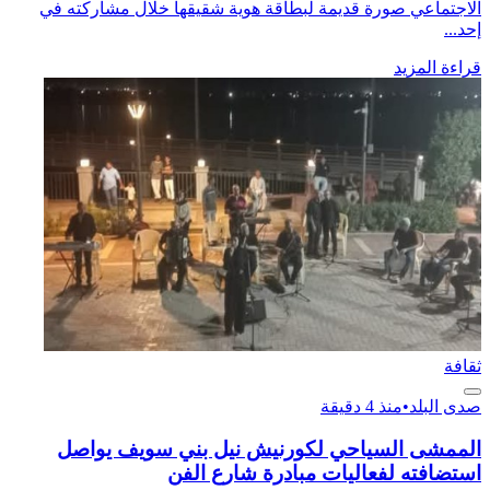
الاجتماعي صورة قديمة لبطاقة هوية شقيقها خلال مشاركته في
إحد...
قراءة المزيد
ثقافة
صدى البلد
•
منذ 4 دقيقة
الممشى السياحي لكورنيش نيل بني سويف يواصل
استضافته لفعاليات مبادرة شارع الفن