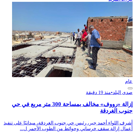
عام
صدى البلد
•
منذ 19 دقيقة
إزالة «رووف» مخالف بمساحة 300 متر مربع في حي
جنوب الغردقة
أشرف اللواء أحمد جبر، رئيس حي جنوب الغردقة، ميدانيًا على تنفيذ
أعمال إزالة سقف خرساني وحوائط من الطوب الأحمر ل...