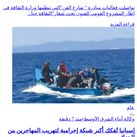
تواصلت فعاليات مبادرة " شارع الفن"التي تنظمها وزارة الثقافة في
إطار المشروع القومي للفنون تحت شعار"الثقافة حيا...
قراءة المزيد
عام
وكالة أنباء الشرق الأوسط
•
منذ 7 دقيقة
إسبانيا تُفكك أكبر شبكة إجرامية لتهريب المهاجرين من