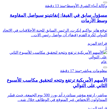
وكالة أنباء الشرق الأوسط
•
منذ 13 دقيقة
مسؤول سابق في الفيفا: إنفانتينو سيواصل المقاومة
وسط الأزمات
توقع هانز يواكيم إيكرت، الرئيس السابق للجنة الأخلاقيات في الاتحاد
الدولي لكرة القدم (فيفا)، أن يواصل رئيس الات...
قراءة المزيد
1
عام
معلومات مباشر
•
منذ 17 دقيقة
الأسهم الأمريكية ترتفع وتتجه لتحقيق مكاسب للأسبوع
الثاني على التوالي
مباشر- ارتفع مؤشر ستاندرد آند بورز 500 يوم الجمعة، حيث فسّر
المتداولون الانخفاض غير المتوقع في الوظائف خلال شه...
قراءة المزيد