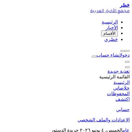
حَصْر
مجمع الأخبار العربية
الرئيسية
الأخبار
الأقسام
حَصْري
دخول
إنشاء حساب
تغذية جديدة
القائمة الرئيسية
الرئيسية
خلاصاتي
المحفوظات
اكتشف
حسابي
الإعدادات والملف الشخصي
عام
الخميس، ٤ يونيو ٢٠٢٦
جريدة الدستور