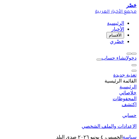
حَصْر
مجمع الأخبار العربية
الرئيسية
الأخبار
الأقسام
حَصْري
دخول
إنشاء حساب
تغذية جديدة
القائمة الرئيسية
الرئيسية
خلاصاتي
المحفوظات
اكتشف
حسابي
الإعدادات والملف الشخصي
سياسة
الخميس، ٤ يونيو ٢٠٢٦
صدى البلد