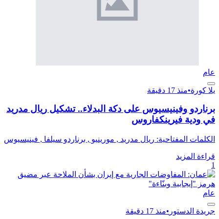
عام
يلا كورة
•
منذ 17 دقيقة
برناردو وفينيسيوس على دكة البدلاء.. تشكيل ريال مدريد
في ودية فيرينكفاروس
الكلمات المفتاحية: ريال مدريد , مورينيو , برناردو سيلفا , فينيسيوس
قراءة المزيد
1
عام
جريدة الدستور
•
منذ 17 دقيقة