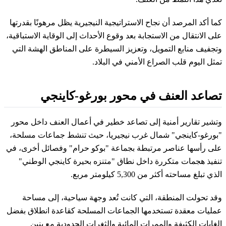
كما أكد المرصد أن نجاح الاستراتيجية النيجيرية يظل مرهونًا بقدرتها
على الانتقال من الاستجابة بعد وقوع الأحداث إلى الوقاية الاستباقية،
وتجفيف منابع التمويل، وتعزيز السيطرة على المناطق الهشة التي
تمثل اليوم قلب الصراع الأمني في البلاد.
تصاعد العنف في محور بورغو-كاينجي
وتشير تقارير أمنية إلى تصاعد خطير في أعمال العنف داخل محور
"بورغو-كاينجي" شمال غرب نيجيريا، حيث تنشط جماعات مسلحة،
على رأسها عناصر مرتبطة بجماعة "بوكو حرام" وفصائل أخرى، في
تنفيذ هجمات متكررة داخل نطاق "متنزه بحيرة كاينجي الوطني"
الذي تبلغ مساحته أكثر من 5,300 كيلومتر مربع.
وقد تحولت المنطقة، التي كانت تُعد وجهة سياحية، إلى مساحة
عمليات معقدة تستخدمها الجماعات المسلحة كقاعدة انطلاق بفضل
الغابات الكثيفة والممرات المائية والثغرات الحدودية مع بنين