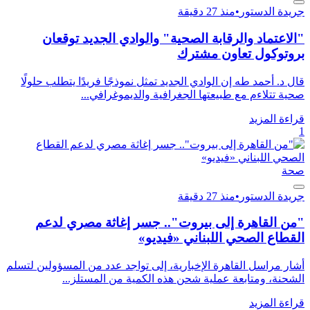
جريدة الدستور
•
منذ 27 دقيقة
"الاعتماد والرقابة الصحية" والوادي الجديد توقعان
بروتوكول تعاون مشترك
قال د. أحمد طه إن الوادي الجديد تمثل نموذجًا فريدًا يتطلب حلولًا
صحية تتلاءم مع طبيعتها الجغرافية والديموغرافي...
قراءة المزيد
1
صحة
جريدة الدستور
•
منذ 27 دقيقة
"من القاهرة إلى بيروت".. جسر إغاثة مصري لدعم
القطاع الصحي اللبناني «فيديو»
أشار مراسل القاهرة الإخبارية، إلى تواجد عدد من المسؤولين لتسلم
الشحنة، ومتابعة عملية شحن هذه الكمية من المستلز...
قراءة المزيد