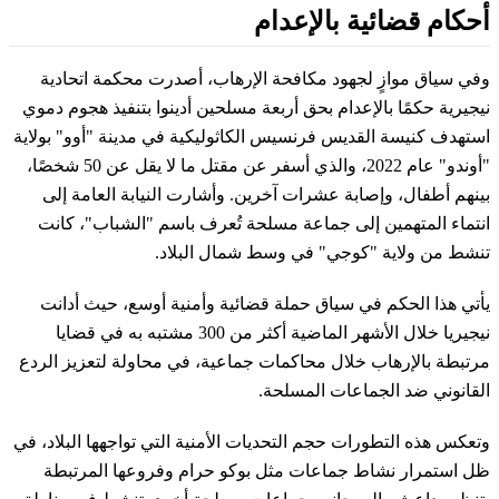
أحكام قضائية بالإعدام
وفي سياق موازٍ لجهود مكافحة الإرهاب، أصدرت محكمة اتحادية
نيجيرية حكمًا بالإعدام بحق أربعة مسلحين أدينوا بتنفيذ هجوم دموي
استهدف كنيسة القديس فرنسيس الكاثوليكية في مدينة "أوو" بولاية
"أوندو" عام 2022، والذي أسفر عن مقتل ما لا يقل عن 50 شخصًا،
بينهم أطفال، وإصابة عشرات آخرين. وأشارت النيابة العامة إلى
انتماء المتهمين إلى جماعة مسلحة تُعرف باسم "الشباب"، كانت
تنشط من ولاية "كوجي" في وسط شمال البلاد.
يأتي هذا الحكم في سياق حملة قضائية وأمنية أوسع، حيث أدانت
نيجيريا خلال الأشهر الماضية أكثر من 300 مشتبه به في قضايا
مرتبطة بالإرهاب خلال محاكمات جماعية، في محاولة لتعزيز الردع
القانوني ضد الجماعات المسلحة.
وتعكس هذه التطورات حجم التحديات الأمنية التي تواجهها البلاد، في
ظل استمرار نشاط جماعات مثل بوكو حرام وفروعها المرتبطة