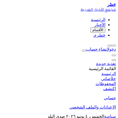
حَصْر
مجمع الأخبار العربية
الرئيسية
الأخبار
الأقسام
حَصْري
دخول
إنشاء حساب
تغذية جديدة
القائمة الرئيسية
الرئيسية
خلاصاتي
المحفوظات
اكتشف
حسابي
الإعدادات والملف الشخصي
سياسة
الخميس، ٤ يونيو ٢٠٢٦
صدى البلد