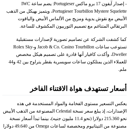
- إصدار آيفون 17 برو ماكس Portugieser: يضم ساعة IWC
Portugieser Tourbillon Mystere Squelette، ويتميز بهيكل من الذهب
الأبيض مع نقوش يدوية ومزيج من الألماس الأبيض والياقوت
البرتقالي المتناغم مع تصميم التوربيون المكشوف للساعة.
كما كشفت الشركة عن تصاميم تصورية لإصدارات مستقبلية
تستوعب ساعات Jacob & Co. Casino Tourbillon وRolex Sky-
Dweller، وأكدت كافيار أنها قادرة على تصميم هيكل مخصص
للعملاء الذين يمتلكون ساعات سويسرية بقطر يتراوح بين 42 و44
ملم.
أسعار تستهدف هواة الاقتناء الفاخر
يعكس التسعير مستوى الفخامة والمواد المستخدمة في هذه
الإصدارات، إذ يبلغ سعر نسخة Celestial المصنوعة من الذهب الأبيض
نحو 215.360 دولارا (نحو 11.4 مليون جنيه)، بينما تبدأ أسعار نسخة
مصنوعة من التيتانيوم ومخصصة لساعات Omega من 49.640 دولارا