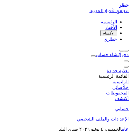
حَصْر
مجمع الأخبار العربية
الرئيسية
الأخبار
الأقسام
حَصْري
دخول
إنشاء حساب
تغذية جديدة
القائمة الرئيسية
الرئيسية
خلاصاتي
المحفوظات
اكتشف
حسابي
الإعدادات والملف الشخصي
عام
الخميس، ٤ يونيو ٢٠٢٦
صدى البلد