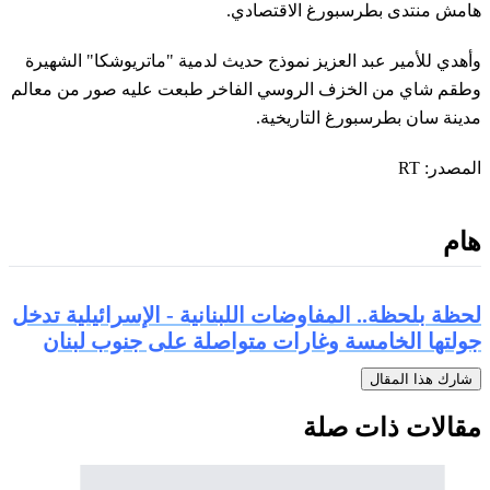
هامش منتدى بطرسبورغ الاقتصادي.
وأهدي للأمير عبد العزيز نموذج حديث لدمية "ماتريوشكا" الشهيرة
وطقم شاي من الخزف الروسي الفاخر طبعت عليه صور من معالم
مدينة سان بطرسبورغ التاريخية.
المصدر: RT
هام
لحظة بلحظة.. المفاوضات اللبنانية - الإسرائيلية تدخل
جولتها الخامسة وغارات متواصلة على جنوب لبنان
شارك هذا المقال
مقالات ذات صلة