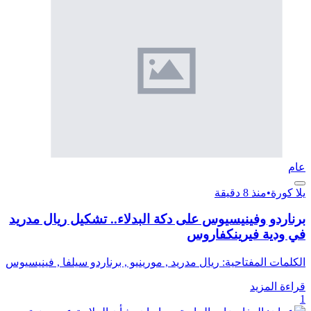
عام
يلا كورة
•
منذ 8 دقيقة
برناردو وفينيسيوس على دكة البدلاء.. تشكيل ريال مدريد
في ودية فيرينكفاروس
الكلمات المفتاحية: ريال مدريد , مورينيو , برناردو سيلفا , فينيسيوس
قراءة المزيد
1