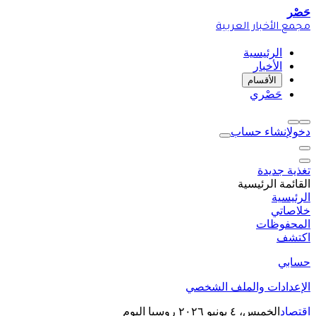
حَصْر
مجمع الأخبار العربية
الرئيسية
الأخبار
الأقسام
حَصْري
دخول
إنشاء حساب
تغذية جديدة
القائمة الرئيسية
الرئيسية
خلاصاتي
المحفوظات
اكتشف
حسابي
الإعدادات والملف الشخصي
اقتصاد
الخميس، ٤ يونيو ٢٠٢٦
روسيا اليوم