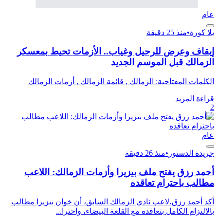
عام
يلا كورة
•
منذ 25 دقيقة
إيقاف وعرض للرحيل وغياب.. الأزمات تحيط بمعسكر
الزمالك قبل الموسم الجديد
الكلمات المفتاحية: الزمالك , قائمة الزمالك , أزمات الزمالك
قراءة المزيد
2
عام
جريدة الدستور
•
منذ 26 دقيقة
أحمد رزق يفتح ملف بيزيرا وأزمات الزمالك: اللاعب
مطالب باحترام تعاقده
أكد أحمد رزق،لاعب نادي الزمالك السابق، أن خوان بيزيرا مطالب
بالالتزام الكامل بتعاقده مع القلعة البيضاء، واحترا...