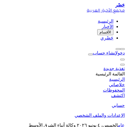
حَصْر
مجمع الأخبار العربية
الرئيسية
الأخبار
الأقسام
حَصْري
دخول
إنشاء حساب
تغذية جديدة
القائمة الرئيسية
الرئيسية
خلاصاتي
المحفوظات
اكتشف
حسابي
الإعدادات والملف الشخصي
عام
الخميس، ٤ يونيو ٢٠٢٦
وكالة أنباء الشرق الأوسط