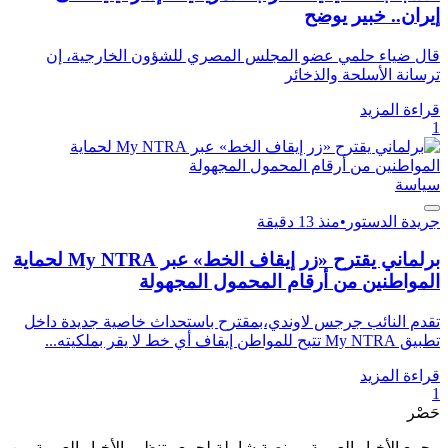
إيران.. خبير يوضح
قال ضياء حلمي عضو المجلس المصري للشؤون الخارجية، إن
ترسانة الأسلحة والذخائر
قراءة المزيد
1
سياسة
جريدة الدستور
•
منذ 13 دقيقة
برلماني يقترح «زر إيقاف الخط» عبر My NTRA لحماية
المواطنين من أرقام المحمول المجهولة
تقدم النائب جرجس لاوندي،بمقترح باستحداث خاصية جديدة داخل
تطبيق My NTRA تتيح للمواطن إيقاف أي خط لا يقر بملكيته...
قراءة المزيد
1
حَصْر
مجمع الأخبار العربية - منصة شاملة لجمع وتنظيم الأخبار العربية من