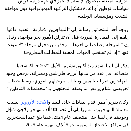
الدولية المتعلقة بحقوق الإنسان لا تجيز لأي جهة دولية فرض
سياسات توطين أو إعادة تشكيل التركيبة الديموغرافية دون موافقة
الشعب ومؤسساته الوطنية.
ووجه أحد المتحدثين رسالة إلى "المهاجرين الأفارقة " تحديدا داعيا
إياهم إلى المغادرة الفورية قبل أن تنزلق الأمور نحو مواجهة، وقال
إن "المرحلة وصلت إلى آخرها "، وحذر من دخول مرحلة "لا عودة
فيها " إذا لم تستجب الجهات المعنية للمطالب المطروحة.
يذكر أن ليبيا تشهد منذ أكتوبر/تشرين الأول 2025 حراكا شعبيا
متصاعدا في عدد من مدنها أبرزها طرابلس ومصراتة، يرفض وجود
المهاجرين غير النظاميين ويطالب بترحيلهم الفوري، وسط خطاب
تحريضي متنام يرفض ما يصفه المحتجون بـ "مخططات التوطين ".
وكان تقرير أممي قدم انتقادات حادة لليبيا و
الاتحاد الأوروبي
بسبب
معاملة المهاجرين، مشيرا إلى أن نحو 900 ألف مهاجر ولاجئ سُجِّل
وجودهم في ليبيا حتى منتصف عام 2024، فيما بلغ عدد المحتجزين
في مراكز الاحتجاز الرسمية نحو 5 آلاف بنهاية عام 2025.