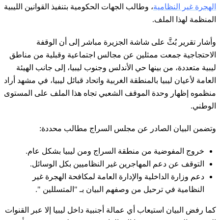
الهجرة غير النظامية
، وطالب الجهات الحكومية بتنفيذ القوانين الليبية
المنظمة لهذا الملف.
وأشار تقرير بُثَّ على شاشة الجزيرة مباشر إلى أن الوقفة
الاحتجاجية جمعت ممثلين عن مجالس اجتماعية وقبلية من مناطق
ليبية متعددة، من بينها حي الأندلس وجنوب ليبيا، إلى جانب الهيئة
العامة لأعيان ليبيا بالمنطقة الغربية واتحاد قبائل ليبيا، في مشهد أراد
منظموه إظهار وحدة الموقف الشعبي تجاه هذا الملف على المستوى
الوطني.
وتضمن البيان الصادر عن مجلس السراج مطالب محددة:
خروج المفوضية من منطقة السراج ومن ليبيا بشكل عام.
التوقف عن دعم المهاجرين غير النظاميين بكل الوسائل.
دعم وزارة الداخلية والإدارة العامة لمكافحة الهجرة غير
النظامية في ترحيل من وصفهم البيان بـ "المتسللين ".
كما رفض البيان استيعاب أي عمالة أجنبية داخل ليبيا إلا عبر القنوات