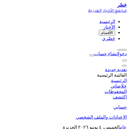
حَصْر
مجمع الأخبار العربية
الرئيسية
الأخبار
الأقسام
حَصْري
دخول
إنشاء حساب
تغذية جديدة
القائمة الرئيسية
الرئيسية
خلاصاتي
المحفوظات
اكتشف
حسابي
الإعدادات والملف الشخصي
عام
الخميس، ٤ يونيو ٢٠٢٦
الجزيرة