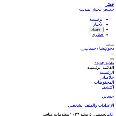
حَصْر
مجمع الأخبار العربية
الرئيسية
الأخبار
الأقسام
حَصْري
دخول
إنشاء حساب
تغذية جديدة
القائمة الرئيسية
الرئيسية
خلاصاتي
المحفوظات
اكتشف
حسابي
الإعدادات والملف الشخصي
عام
الخميس، ٤ يونيو ٢٠٢٦
معلومات مباشر