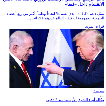
الانقسام داخل «فيفا»
يمثل دعم «كاف»، الذي يضم 54 اتحاداً وطنياً، أكثر من ربع أعضاء
الجمعية العمومية لـ«فيفا» البالغ عددهم 211 اتحاد...
قراءة المزيد
سياسة
وكالة أنباء الشرق الأوسط
•
منذ 2 دقيقة