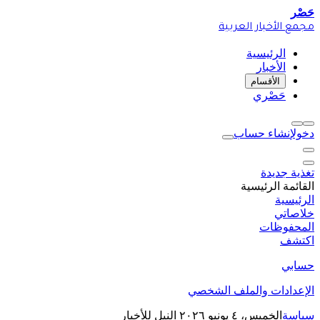
حَصْر
مجمع الأخبار العربية
الرئيسية
الأخبار
الأقسام
حَصْري
دخول
إنشاء حساب
تغذية جديدة
القائمة الرئيسية
الرئيسية
خلاصاتي
المحفوظات
اكتشف
حسابي
الإعدادات والملف الشخصي
سياسة
الخميس، ٤ يونيو ٢٠٢٦
النيل للأخبار