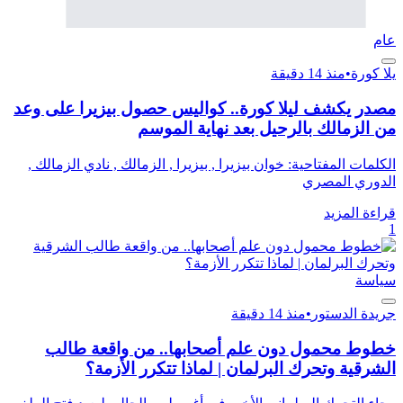
عام
يلا كورة
•
منذ 14 دقيقة
مصدر يكشف ليلا كورة.. كواليس حصول بيزيرا على وعد
من الزمالك بالرحيل بعد نهاية الموسم
الكلمات المفتاحية: خوان بيزيرا , بيزيرا , الزمالك , نادي الزمالك ,
الدوري المصري
قراءة المزيد
1
سياسة
جريدة الدستور
•
منذ 14 دقيقة
خطوط محمول دون علم أصحابها.. من واقعة طالب
الشرقية وتحرك البرلمان | لماذا تتكرر الأزمة؟