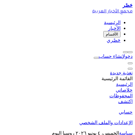
حَصْر
مجمع الأخبار العربية
الرئيسية
الأخبار
الأقسام
حَصْري
دخول
إنشاء حساب
تغذية جديدة
القائمة الرئيسية
الرئيسية
خلاصاتي
المحفوظات
اكتشف
حسابي
الإعدادات والملف الشخصي
سياسة
الخميس، ٤ يونيو ٢٠٢٦
روسيا اليوم