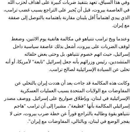
وفي هذا السياق، تعهد بتنفيذ ضربات كبيرة على أهداف لحزب الله
في العاصمة بيروت، قبل أن يُجبر على التراجع بسبب غضب ترامب،
الذي يبدي اهتماماً أقل بلبنان مقارنة باهتمامه بالتوصل إلى صفقة
مع إيران.
وعندما وبخ ترامب نتنياهو في مكالمة هاتفية يوم الاثنين، وضغط
لوقف الضربات على بيروت، أشعل بذلك عاصفة سياسية داخل
إسرائيل، حيث اتهم خصوم نتنياهو، بل وحتى بعض حلفائه
المتشددين، رئيس وزرائهم بأنه جعل إسرائيل "تابعة" لأمريكا، أو أنه
تخلى عن السيادة الإسرائيلية لصالح ترامب.
وكانت هذه المكالمة قد جاءت بعد أن هددت إيران بالتخلي عن
المفاوضات مع الولايات المتحدة بسبب العمليات العسكرية
الإسرائيلية في لبنان، وبإطلاق صواريخ على إسرائيل. ووصف مصدر
إسرائيلي المكالمة بأنها "فظيعة"، مشيرا إلى أن ترامب "هاجم
نتنياهو بقوة وطالبه بالتراجع فوراً عن خطة ضرب بيروت، حتى لا
يفجر الوضع في لبنان، وبالتالي، المفاوضات مع إيران".