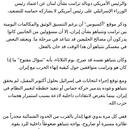
والرئيس الأمريكي دونالد ترامب بشأن لبنان عن اعتماد رئيس
الوزراء الإسرائيلي على رئيس أمريكي لا يشاركه حماسه للتصعيد،
وذكر موقع "أكسيوس" أن برغم التنسيق الوثيق والمكالمات اليومية
بين ترامب ونتنياهو بشأن إيران، إلا أن مسؤولين من الجانبين كانوا
يدركون أن مصالح الحليفين قد تتباعد في مرحلة ما. ويعتقد البعض
في معسكر نتنياهو أن هذا الوقت قد حان بالفعل.
وكان نتنياهو نفسه قد صرح، يوم الثلاثاء، بأنه "سؤال مفتوح" ما إذا
كان هو وترامب متوافقين حول كيفية إنهاء الحرب مع إيران.
ومع توقع إجراء انتخابات في إسرائيل بحلول أكتوبر المقبل، لم يحقق
نتنياهو وعوده بتدمير حركة حماس أو تنفيذ خططه لتغيير النظام في
إيران، بينما يتعرض لانتقادات داخلية لاذعة بسبب استمرار هجمات
حزب الله.
ففي كل مرة يدوي فيها إنذار بالقرب من الحدود الشمالية محذراً من
طائرة مسيرة أو صاروخ، يواجه نتنياهو ضغوطاً داخلية للرد بقوة.