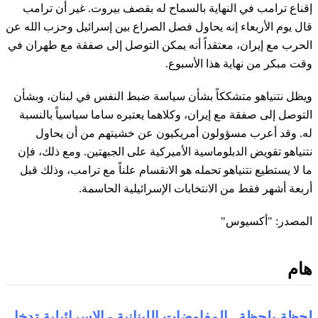
إقناع ترامب في النهاية بالسماح له بقصف بيروت. غير أن ترامب
قال يوم الأربعاء إنه يحاول فصل الصراع بين إسرائيل وحزب الله عن
الحرب مع إيران، معتقداً أنه يمكن التوصل إلى صفقة مع طهران في
وقت مبكر من نهاية هذا الأسبوع.
ويظل نتنياهو متشككاً بشأن سياسة ضبط النفس في لبنان، وبشأن
التوصل إلى صفقة مع إيران، وكلاهما يعتبره ساما سياسياً بالنسبة
له. وقد أعرب مسؤولون أمريكيون عن خشيتهم من أن يحاول
نتنياهو تقويض الدبلوماسية الأميركية على الجبهتين. ومع ذلك، فإن
ما لا يستطيع نتنياهو تحمله هو الانقسام علناً مع ترامب، وذلك قبل
أربعة أشهر فقط من الانتخابات الإسرائيلية الحاسمة.
المصدر: "أكسيوس"
هام
لحظة بلحظة.. المفاوضات اللبنانية - الإسرائيلية تدخل