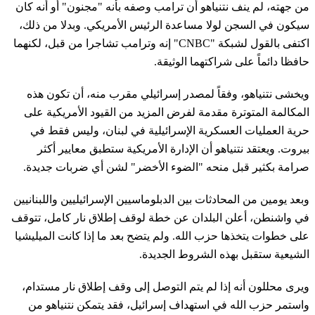
من جهته، لم ينف نتنياهو أن ترامب وصفه بأنه "مجنون" أو أنه كان
سيكون في السجن لولا مساعدة الرئيس الأمريكي. وبدلا من ذلك،
اكتفى بالقول لشبكة "CNBC" إنه وترامب تشاجرا من قبل، لكنهما
حافظا دائماً على شراكتهما الوثيقة.
ويخشى نتنياهو، وفقاً لمصدر إسرائيلي مقرب منه، أن تكون هذه
المكالمة المتوترة مقدمة لفرض المزيد من القيود الأمريكية على
حرية العمليات العسكرية الإسرائيلية في لبنان، وليس فقط في
بيروت. ويعتقد نتنياهو أن الإدارة الأمريكية ستطبق معايير أكثر
صرامة بكثير قبل منحه "الضوء الأخضر" لشن أي ضربات جديدة.
وبعد يومين من المحادثات بين الدبلوماسيين الإسرائيليين واللبنانيين
في واشنطن، أعلن البلدان عن خطة لوقف إطلاق نار كامل، تتوقف
على خطوات يتخذها حزب الله. ولم يتضح بعد ما إذا كانت الميليشيا
الشيعية ستقبل بهذه الشروط الجديدة.
ويرى محللون أنه إذا لم يتم التوصل إلى وقف إطلاق نار مستدام،
واستمر حزب الله في استهداف إسرائيل، فقد يتمكن نتنياهو من