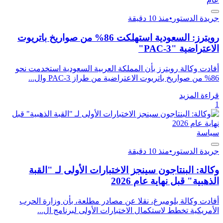
جريدة الدستور
•
منذ 10 دقيقة
رويترز: السعودية استهلكت 86% من صواريخ باتريوت
الاعتراضية "PAC-3"
أفادت وكالة رويترز بأن المملكة العربية السعودية استخدمت نحو
86% من صواريخ باتريوت الاعتراضية من طراز PAC-3 وال...
قراءة المزيد
1
سياسة
جريدة الدستور
•
منذ 10 دقيقة
وكالة: البنتاجون سينجز الاختبارات الأولى لـ "القبة
الذهبية" قبل نهاية عام 2026
أفادت وكالة بلومبرغ، نقلا عن مصادر مطلعة، بأن وزارة الحرب
الأمريكية تخطط لاستكمال الاختبارات الأولى لبرنامج ال...