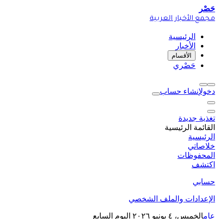
حَصْر
مجمع الأخبار العربية
الرئيسية
الأخبار
الأقسام
حَصْري
دخول
إنشاء حساب
تغذية جديدة
القائمة الرئيسية
الرئيسية
خلاصاتي
المحفوظات
اكتشف
حسابي
الإعدادات والملف الشخصي
عام
الخميس، ٤ يونيو ٢٠٢٦
اليوم السابع