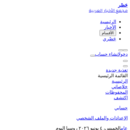
حَصْر
مجمع الأخبار العربية
الرئيسية
الأخبار
الأقسام
حَصْري
دخول
إنشاء حساب
تغذية جديدة
القائمة الرئيسية
الرئيسية
خلاصاتي
المحفوظات
اكتشف
حسابي
الإعدادات والملف الشخصي
عام
الخميس، ٤ يونيو ٢٠٢٦
روسيا اليوم