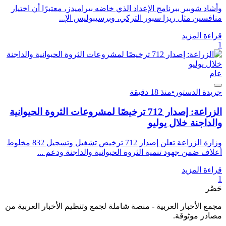
وأشاد شوبير ببرنامج الإعداد الذي خاضه بيراميدز، معتبرًا أن اختيار
منافسين مثل ريزا سبور التركي، وبرسيبوليس الإ...
قراءة المزيد
1
عام
جريدة الدستور
•
منذ 18 دقيقة
الزراعة: إصدار 712 ترخيصًا لمشروعات الثروة الحيوانية
والداجنة خلال يوليو
وزارة الزراعة تعلن إصدار 712 ترخيص تشغيل وتسجيل 832 مخلوط
أعلاف ضمن جهود تنمية الثروة الحيوانية والداجنة ودعم ...
قراءة المزيد
1
حَصْر
مجمع الأخبار العربية - منصة شاملة لجمع وتنظيم الأخبار العربية من
مصادر موثوقة.