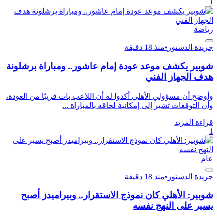
1
رياضة
جريدة الدستور
•
منذ 18 دقيقة
شوبير يكشف موعد عودة إمام عاشور.. ومباراة برشلونة
هدف الجهاز الفني
وأوضح أن مسؤولي الأهلي أكدوا له أن اللاعب بات قريبًا من العودة،
وأن التوقعات تشير إلى إمكانية لحاقه بالمباراة ...
قراءة المزيد
1
عام
جريدة الدستور
•
منذ 18 دقيقة
شوبير: الأهلي كان نموذج الاستقرار.. وبيراميدز أصبح
يسير على النهج نفسه