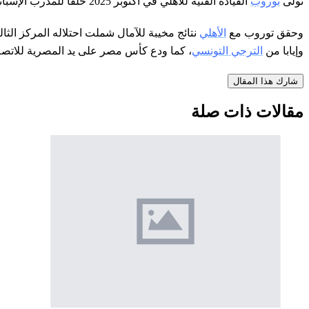
تولى
توروب
القيادة الفنية للأهلي في أكتوبر 2025 خلفا للمدرب الإسباني خوسيه ريبييرو، وخاض مع الفريق 36 مباراة في مختلف المسابقات.
وحقق توروب مع
الأهلي
نتائج مخيبة للآمال شملت احتلاله المركز الث
وإيابا من
الترجي التونسي
، كما ودع كأس مصر على يد المصرية للاتص
شارك هذا المقال
مقالات ذات صلة