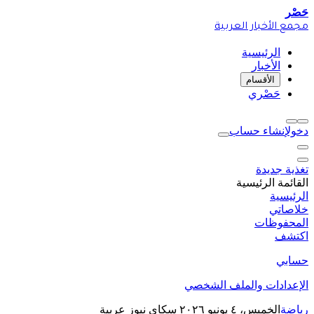
حَصْر
مجمع الأخبار العربية
الرئيسية
الأخبار
الأقسام
حَصْري
دخول
إنشاء حساب
تغذية جديدة
القائمة الرئيسية
الرئيسية
خلاصاتي
المحفوظات
اكتشف
حسابي
الإعدادات والملف الشخصي
رياضة
الخميس، ٤ يونيو ٢٠٢٦
سكاي نيوز عربية