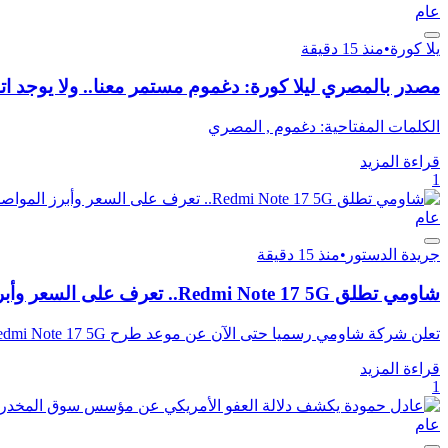
عام
يلا كورة
•
منذ 15 دقيقة
مصدر بالمصري ليلا كورة: دغموم مستمر معنا.. ولا يوجد اتف
الكلمات المفتاحية: دغموم , المصري
قراءة المزيد
1
عام
جريدة الدستور
•
منذ 15 دقيقة
شاومي تطلق Redmi Note 17 5G.. تعرف على السعر وأبرز المواصفات
تعلن شركة شاومي رسميا حتى الآن عن موعد طرح Redmi Note 17 5G أو تحديد سعره في السوق المصرية، بينما تتوافر في مص...
قراءة المزيد
1
عام