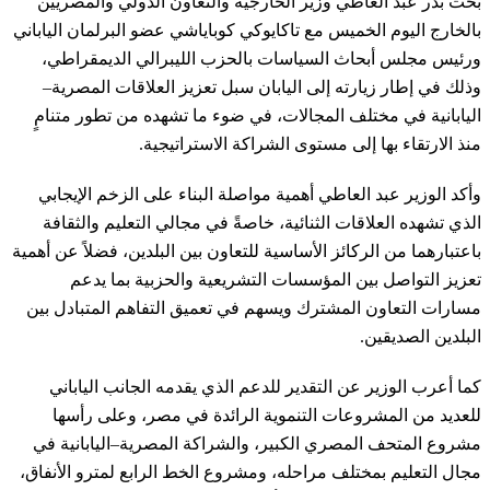
بحث بدر عبد العاطي وزير الخارجية والتعاون الدولي والمصريين
بالخارج اليوم الخميس مع تاكايوكي كوباياشي عضو البرلمان الياباني
ورئيس مجلس أبحاث السياسات بالحزب الليبرالي الديمقراطي،
وذلك في إطار زيارته إلى اليابان سبل تعزيز العلاقات المصرية–
اليابانية في مختلف المجالات، في ضوء ما تشهده من تطور متنامٍ
منذ الارتقاء بها إلى مستوى الشراكة الاستراتيجية.
وأكد الوزير عبد العاطي أهمية مواصلة البناء على الزخم الإيجابي
الذي تشهده العلاقات الثنائية، خاصةً في مجالي التعليم والثقافة
باعتبارهما من الركائز الأساسية للتعاون بين البلدين، فضلاً عن أهمية
تعزيز التواصل بين المؤسسات التشريعية والحزبية بما يدعم
مسارات التعاون المشترك ويسهم في تعميق التفاهم المتبادل بين
البلدين الصديقين.
كما أعرب الوزير عن التقدير للدعم الذي يقدمه الجانب الياباني
للعديد من المشروعات التنموية الرائدة في مصر، وعلى رأسها
مشروع المتحف المصري الكبير، والشراكة المصرية–اليابانية في
مجال التعليم بمختلف مراحله، ومشروع الخط الرابع لمترو الأنفاق،