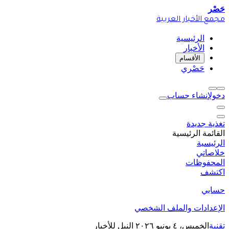
حَصْر
مجمع الأخبار العربية
الرئيسية
الأخبار
الأقسام
حَصْري
دخول
إنشاء حساب
تغذية جديدة
القائمة الرئيسية
الرئيسية
خلاصاتي
المحفوظات
اكتشف
حسابي
الإعدادات والملف الشخصي
تقنية
الخميس، ٤ يونيو ٢٠٢٦
النيل للأخبار