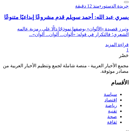
جريدة الدستور
•
منذ 12 دقيقة
يسري عبد الله: أحمد سويلم قدم مشروعًا إبداعيًا متنوعًا
وتبرز قصيدة «الألوان» بوصفها نموذجًا دالًا على رمزية عالمه
الشعري؛ فالتكرار في قوله: «ألوان... ألوان... ألوان»...
قراءة المزيد
1
حَصْر
مجمع الأخبار العربية - منصة شاملة لجمع وتنظيم الأخبار العربية من
مصادر موثوقة.
الأقسام
سياسة
اقتصاد
رياضة
تقنية
صحة
ثقافة