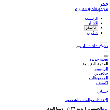
حَصْر
مجمع الأخبار العربية
الرئيسية
الأخبار
الأقسام
حَصْري
دخول
إنشاء حساب
تغذية جديدة
القائمة الرئيسية
الرئيسية
خلاصاتي
المحفوظات
اكتشف
حسابي
الإعدادات والملف الشخصي
عام
الخميس، ٤ يونيو ٢٠٢٦
روسيا اليوم