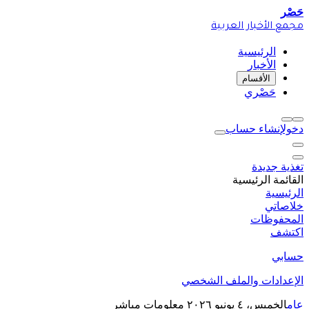
حَصْر
مجمع الأخبار العربية
الرئيسية
الأخبار
الأقسام
حَصْري
دخول
إنشاء حساب
تغذية جديدة
القائمة الرئيسية
الرئيسية
خلاصاتي
المحفوظات
اكتشف
حسابي
الإعدادات والملف الشخصي
عام
الخميس، ٤ يونيو ٢٠٢٦
معلومات مباشر