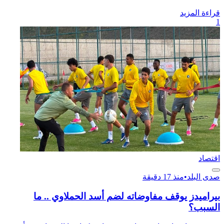
قراءة المزيد
1
اقتصاد
صدى البلد
•
منذ 17 دقيقة
بيراميدز يوقف مفاوضاته لضم أسد الحملاوي .. ما
السبب؟