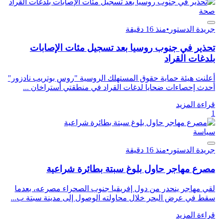
صحة
جريدة الدستور
•
منذ 16 دقيقة
تحذير في جنوب روسيا بعد تسجيل مئات الإصابات
بلدغات القراد
أعلنت هيئة حماية حقوق المستهلك الروسية "روس بوتريب نادزور"
أحدث إحصاءات ضحايا لدغات القراد في منطقتي أستراخان ...
قراءة المزيد
1
سياسة
جريدة الدستور
•
منذ 16 دقيقة
مصرع مهاجر حاول بلوغ سبتة بطائرة شراعية
لقي مهاجر ينحدر من دول إفريقيا جنوب الصحراء مصرعه، بعدما
سقط في عرض البحر خلال محاولته الوصول إلى مدينة سبتة ب...
قراءة المزيد