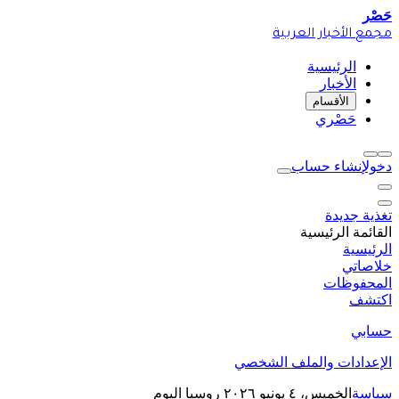
حَصْر
مجمع الأخبار العربية
الرئيسية
الأخبار
الأقسام
حَصْري
دخول
إنشاء حساب
تغذية جديدة
القائمة الرئيسية
الرئيسية
خلاصاتي
المحفوظات
اكتشف
حسابي
الإعدادات والملف الشخصي
سياسة
الخميس، ٤ يونيو ٢٠٢٦
روسيا اليوم