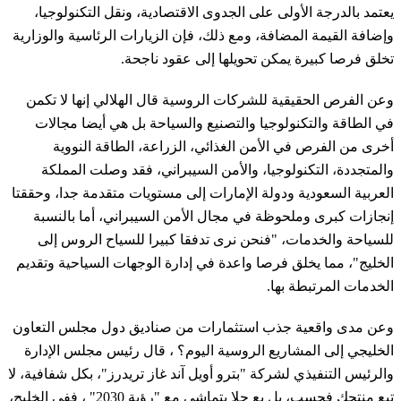
يعتمد بالدرجة الأولى على الجدوى الاقتصادية، ونقل التكنولوجيا،
وإضافة القيمة المضافة، ومع ذلك، فإن الزيارات الرئاسية والوزارية
تخلق فرصا كبيرة يمكن تحويلها إلى عقود ناجحة.
وعن الفرص الحقيقية للشركات الروسية قال الهلالي إنها لا تكمن
في الطاقة والتكنولوجيا والتصنيع والسياحة بل هي أيضا مجالات
أخرى من الفرص في الأمن الغذائي، الزراعة، الطاقة النووية
والمتجددة، التكنولوجيا، والأمن السيبراني، فقد وصلت المملكة
العربية السعودية ودولة الإمارات إلى مستويات متقدمة جدا، وحققتا
إنجازات كبرى وملحوظة في مجال الأمن السيبراني، أما بالنسبة
للسياحة والخدمات، "فنحن نرى تدفقا كبيرا للسياح الروس إلى
الخليج"، مما يخلق فرصا واعدة في إدارة الوجهات السياحية وتقديم
الخدمات المرتبطة بها.
وعن مدى واقعية جذب استثمارات من صناديق دول مجلس التعاون
الخليجي إلى المشاريع الروسية اليوم؟ ، قال رئيس مجلس الإدارة
والرئيس التنفيذي لشركة "بترو أويل آند غاز تريدرز"، بكل شفافية، لا
تبع منتجك فحسب، بل بع حلا يتماشى مع "رؤية 2030" ، ففي الخليج،