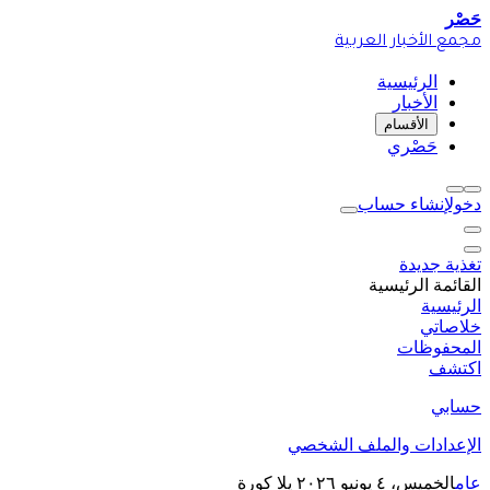
حَصْر
مجمع الأخبار العربية
الرئيسية
الأخبار
الأقسام
حَصْري
دخول
إنشاء حساب
تغذية جديدة
القائمة الرئيسية
الرئيسية
خلاصاتي
المحفوظات
اكتشف
حسابي
الإعدادات والملف الشخصي
عام
الخميس، ٤ يونيو ٢٠٢٦
يلا كورة