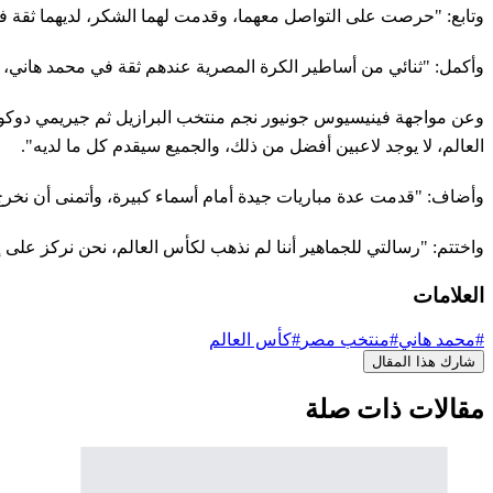
وتابع: "حرصت على التواصل معهما، وقدمت لهما الشكر، لديهما ثقة في
وأكمل: "ثنائي من أساطير الكرة المصرية عندهم ثقة في محمد هاني، ه
وعن مواجهة فينيسيوس جونيور نجم منتخب البرازيل ثم جيريمي دوكو جن
العالم، لا يوجد لاعبين أفضل من ذلك، والجميع سيقدم كل ما لديه".
وأضاف: "قدمت عدة مباريات جيدة أمام أسماء كبيرة، وأتمنى أن نخرج بن
واختتم: "رسالتي للجماهير أننا لم نذهب لكأس العالم، نحن نركز على 
العلامات
#محمد هاني
#منتخب مصر
#كأس العالم
شارك هذا المقال
مقالات ذات صلة