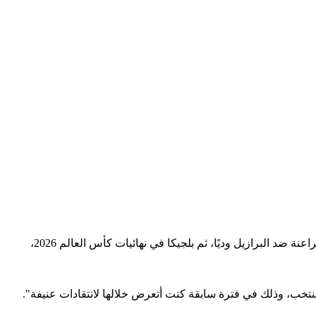
أكد محمد هاني الظهير الأيمن لمنتخب مصر، أنه اعتاد تقديم مستويات جيدة في مواجهة أسماء كبيرة بعالم كرة القدم، وذلك قبل مواجهتي الفراعنة ضد البرازيل وديًا، ثم بلجيكا في نهائيات كأس العالم 2026،
نتخب، وذلك في فترة سابقة كنت أتعرض خلالها لانتقادات عنيفة".