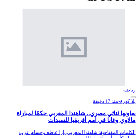
رياضة
يلا كورة
•
منذ 17 دقيقة
يعاونها ثنائي مصري.. شاهندا المغربي حكمًا لمباراة
مالاوي وغانا في أمم أفريقيا للسيدات
الكلمات المفتاحية: شاهندا المغربي,يارا عاطف,حسام عزب