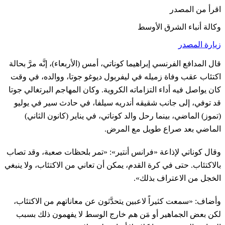
اقرأ من المصدر
وكالة أنباء الشرق الأوسط
زيارة المصدر
قال المدافع ‌الفرنسي إبراهيما كوناتي، أمس (الأربعاء)، إنَّه مرَّ بحالة
اكتئاب عقب وفاة زميله في ليفربول ديوغو جوتا، ووالده، في وقت
كان ​يواصل فيه أداء التزاماته الكروية. وكان المهاجم البرتغالي جوتا
قد توفي، إلى جانب شقيقه أندريه سيلفا، في حادث سير في يوليو
(تموز) الماضي، بينما رحل والد كوناتي، في يناير (كانون الثاني)
الماضي بعد صراع طويل مع المرض.
وقال كوناتي لإذاعة «فرانس أنتير»: «تمر بلحظات صعبة، وقد تصاب
بالاكتئاب. حتى في كرة القدم، يمكن أن تعاني من الاكتئاب، ‌ولا ينبغي
الخجل من ‌الاعتراف بذلك».
وأضاف: «سمعت كثيراً لاعبين يتحدَّثون ​عن ‌معاناتهم ⁠من ​الاكتئاب،
لكن بعض ⁠الجماهير أو مَن هم خارج الوسط لا يفهمون ذلك بسبب