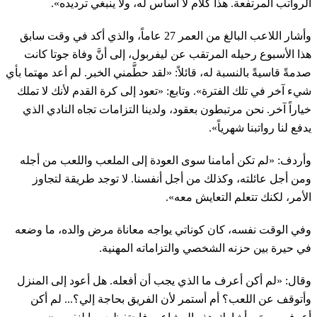
الرواتب المرتفعة. هذا كلام لا أساس له، ولا ينبغي ترديده».
وأشار اللاعب البالغ من العمر 27 عاماً، والذي أكد في وقت سابق
هذا الأسبوع رحيله المرتقب عن ليفربول، إلى أنَّ وفاة جوتا كانت
صدمةً قاسيةً بالنسبة له، ⁠قائلاً: «لقد حطَّمني الخبر. لم أعد مهتما بأي
‌شيء آخر في تلك الفترة». وتابع: «تعود إلى ‌كرة القدم لأنك لا تملك ​
خياراً آخر. نحن مرتبطون بعقود، ‌ولدينا التزامات تجاه النادي الذي
يدفع لنا رواتبنا شهرياً».
وأردف: «لم ‌تكن أمامنا سوى العودة إلى الملعب واللعب من أجله
ومن أجل عائلته، وكذلك من أجل أنفسنا. لا توجد طريقة لتجاوز
الأمر، لكنك تتعلم التعايش معه».
وفي الوقت نفسه، كان كوناتي يواجه ‌معاناة مرض والده، ما وضعه
في حيرة بين حزنه الشخصي والتزاماته المهنية.
وقال: «لم أكن أعرف ما ⁠الذي يجب ⁠أن أفعله. هل أعود إلى المنزل
وأتوقف عن اللعب؟ أم أستمر لأن الفريق بحاجة إلي؟... لم أكن