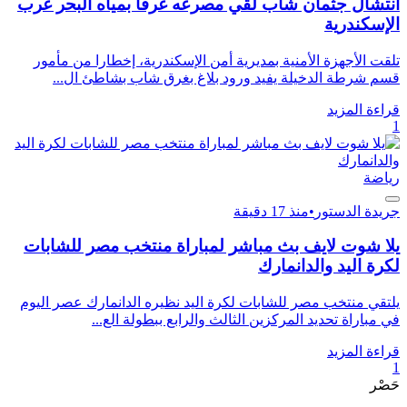
انتشال جثمان شاب لقي مصرعه غرقا بمياه البحر غرب
الإسكندرية
تلقت الأجهزة الأمنية بمديرية أمن الإسكندرية، إخطارا من مأمور
قسم شرطة الدخيلة يفيد ورود بلاغ بغرق شاب بشاطئ ال...
قراءة المزيد
1
رياضة
جريدة الدستور
•
منذ 17 دقيقة
يلا شوت لايف بث مباشر لمباراة منتخب مصر للشابات
لكرة اليد والدانمارك
يلتقي منتخب مصر للشابات لكرة اليد نظيره الدانمارك عصر اليوم
في مباراة تحديد المركزين الثالث والرابع ببطولة الع...
قراءة المزيد
1
حَصْر