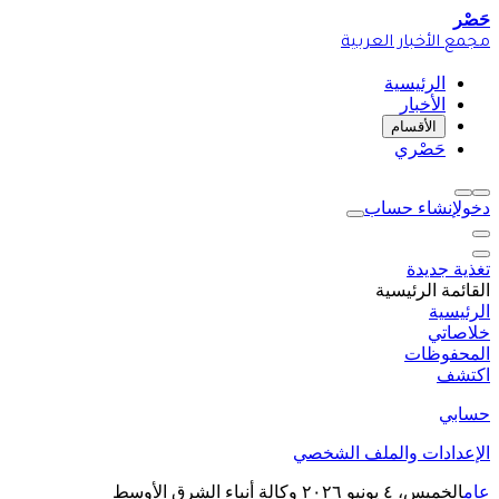
حَصْر
مجمع الأخبار العربية
الرئيسية
الأخبار
الأقسام
حَصْري
دخول
إنشاء حساب
تغذية جديدة
القائمة الرئيسية
الرئيسية
خلاصاتي
المحفوظات
اكتشف
حسابي
الإعدادات والملف الشخصي
عام
الخميس، ٤ يونيو ٢٠٢٦
وكالة أنباء الشرق الأوسط