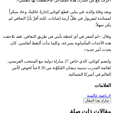
أعرف مع مَن أشارك هذه المشاعر، فاحتفظت بها لنفسي».
وبعد وفاة والده، في يناير، قطع كوناتي إجازةً عائليةً، وعاد مبكراً
لمساندة ليفربول في ظلِّ أزمة إصابات، لكنه أقرَّ بأنَّ التعافي لم
يكن سهلاً.
وقال: «لم أشعر في أي لحظة بأنني في طريق التعافي. فقد تلاحقت
هذه الأحداث المأساوية بسرعة، وكلما بدأت ألتقط أنفاسي، كان
يحدث أمر جديد».
وانضم ​كوناتي، الذي خاض 27 ​مباراة دولية مع المنتخب الفرنسي،
لقائمة المدرب ديدييه ديشان المُكوَّنة من 26 لاعباً لخوض كأس
العالم في أميركا الشمالية.
العلامات
#رياضة عالمية
شارك هذا المقال
مقالات ذات صلة