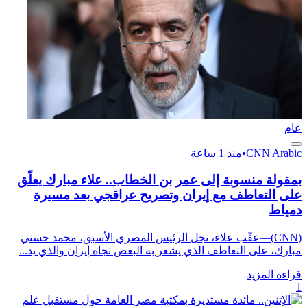
عام
CNN Arabic
•
منذ 1 ساعة
بمقولة منسوبة إلى عمر بن الخطاب.. علاء مبارك يعلّق
على التعاطف مع إيران وتصريح عراقجي بعد مسيرة
دمياط
(CNN)—عقّب علاء، نجل الرئيس المصري الأسبق، محمد حسني
مبارك، على التعاطف الذي يشعر به البعض تجاه إيران والذي يد...
قراءة المزيد
1