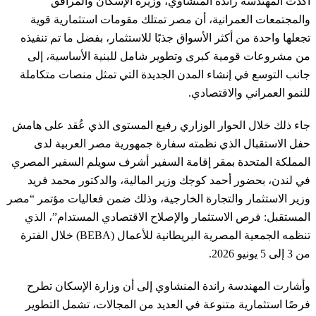
أكدت المهندسة راندة المنشاوي، وزيرة الإسكان والمرافق
والمجتمعات العمرانية، أن مصر تمتلك مقومات استثمارية قوية
تجعلها واحدة من أكثر الأسواق جذبًا للاستثمار، بفضل ما تم تنفيذه
من مشروعات قومية كبرى وتطوير شامل للبنية الأساسية، إلى
جانب التوسع في إنشاء المدن الجديدة التي تمثل منصات متكاملة
للنمو العمراني والاقتصادي.
جاء ذلك خلال الحوار الوزاري رفيع المستوى الذي عُقد على هامش
حفل الاستقبال الذي نظمته سفارة جمهورية مصر العربية لدى
المملكة المتحدة بمقر إقامة السفير أشرف سويلم السفير المصري
في لندن، بحضور أحمد كوجك وزير المالية، والدكتور محمد فريد
وزير الاستثمار والتجارة الخارجية، وذلك ضمن فعاليات مؤتمر “مصر
المستقبل: فرص الاستثمار والإصلاح الاقتصادي المستدام”، الذي
تنظمه الجمعية المصرية البريطانية للأعمال (BEBA) خلال الفترة
من 3 إلى 5 يونيو 2026.
وأشارت المهندسة راندة المنشاوي إلى أن وزارة الإسكان تطرح
فرصًا استثمارية متنوعة في العديد من المجالات، تشمل التطوير