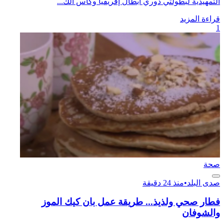
التمهيدية لبطولتي دوري أبطال إفريقيا وكأس الك...
قراءة المزيد
1
صحة
صدى البلد
•
منذ 24 دقيقة
فطار صحي ولذيذ... طريقة عمل بان كيك الموز
والشوفان