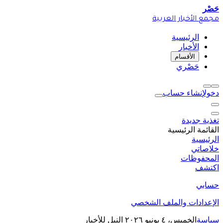
حَصْر
مجمع الأخبار العربية
الرئيسية
الأخبار
الأقسام
حَصْري
دخول
إنشاء حساب
تغذية جديدة
القائمة الرئيسية
الرئيسية
خلاصاتي
المحفوظات
اكتشف
حسابي
الإعدادات والملف الشخصي
سياسة
الخميس، ٤ يونيو ٢٠٢٦
النيل للأخبار