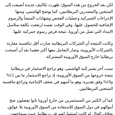
لكن بعد الخروج من هذه السوق/ ظهرت تكاليف جديدة أضيفت إلى
المنتجين والمصدرين البريطانيين، كما يوضح الهاشمي، ومنها
الإجراءات الجمركية وعمليات الفحص وشهادات المنشأ والرسوم
الإضافية للحصول عليها، وفي الوقت نفسه ارتفعت تكلفة سلاسل
الإمداد التي تصل من أوروبا، نتيجة فرض رسوم جمركية عليها.
وكانت النتيجة أن الشركات البريطانية صارت أقل تنافسية مقارنة
بالشركات الأوروبية، وصار التعامل معها أكثر تعقيدا بعد أن أصبحت
بريطانيا خارج السوق الأوروبية المشتركة.
سبب آخر يشير إليه الهاشمي، وهو تراجع الاستثمار في بريطانيا
نتيجة خروجها من السوق الأوروبية، إذ تراجع الاستثمار ما بين 12%
و18% وفق تقديره، وهو ما أسهم في ضعف الإنتاجية وتراجع تنافسية
المنتجين البريطانيين.
كما أن الكثير من المستثمرين من خارج أوروبا باتوا يفضلون ضخ
أموالهم في دول السوق للاستفادة من السوق الأوروبية بلا عوائق،
بخلاف الحال لو كانت استثماراتهم في بريطانيا، حيث سيواجهون