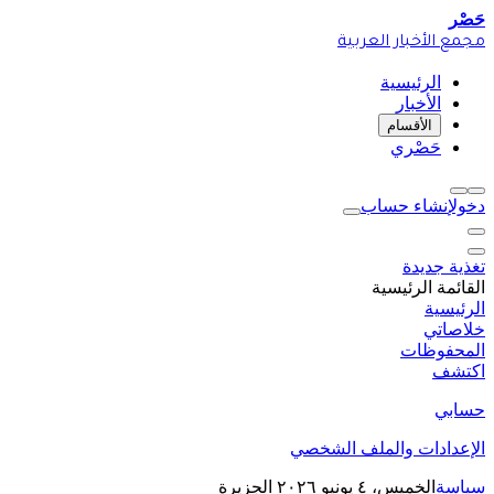
حَصْر
مجمع الأخبار العربية
الرئيسية
الأخبار
الأقسام
حَصْري
دخول
إنشاء حساب
تغذية جديدة
القائمة الرئيسية
الرئيسية
خلاصاتي
المحفوظات
اكتشف
حسابي
الإعدادات والملف الشخصي
سياسة
الخميس، ٤ يونيو ٢٠٢٦
الجزيرة