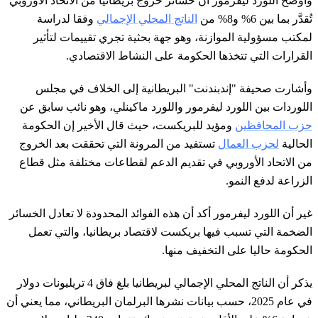
وأوضح اللورد ليفرمور أن خسائر خروج بريطانيا من الاتحاد الأوروبي
تُقدَّر بما بين 6% و8% من
الناتج المحلي الإجمالي
وفقا لدراسة
لمكتب مسؤولية الموازنة، وهو جهة بحثية تجري تقييمات لتأثير
القرارات التي تتخذها الحكومة على النشاط الاقتصادي.
وأشارت صحيفة "إندبندنت" البريطانية إلى الخلاف في مجلس
اللوردات بين اللورد ليفرمور واللورد ماكينلي، وهو نائب سابق عن
حزب المحافظين
ومؤيد للبريكست، حيث قال الأخير إن الحكومة
الحالية
لحزب العمال
تستفيد من المرونة التي تحققت بعد الخروج
من الاتحاد الأوروبي في تقديم الدعم لقطاعات مختلفة مثل قطاع
الزراعة لدفع النمو.
غير أن اللورد ليفرمور أكد أن هذه الفوائد المحدودة لا تعادل الخسائر
الضخمة التي تسبب فيها بريكست لاقتصاد بريطانيا، والتي تعمل
الحكومة حاليا على التخفيف منها.
يذكر أن الناتج المحلي الإجمالي لبريطانيا بلغ فاق 4 تريليونات دولار
في عام 2025، حسب بيانات نشرها البرلمان البريطاني، مما يعني أن