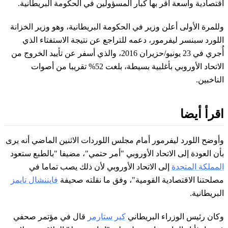
اقتصادية واسعة أقر بها كبار المسؤولين في الحكومة البريطانية.
وللمرة الأولى أعلن وزير في الحكومة البريطانية، وهو وزير الخزانة
اللورد سبنسر ليفرمور، دعمه للتراجع عن نتيجة الاستفتاء الذي
أُجري في 23 يونيو/حزيران 2016، والذي أسفر عن تأييد الخروج من
الاتحاد الأوروبي بأغلبية بسيطة، بلغت 52% تقريبا من أصوات
الناخبين.
اقرأ أيضا
وأوضح اللورد ليفرمور أمام مجلس اللوردات الاثنين الماضي أنه يرى
بأن العودة إلى الاتحاد الأوروبي "أمر حتمي"، مضيفا "بالطبع ستعود
المملكة المتحدة
إلى الاتحاد الأوروبي لأن ذلك يصب تماما في
مصلحتنا الاقتصادية القومية"، وفق ما نقلته صحيفة
فايننشال تايمز
البريطانية.
وكان رئيس الوزراء البريطاني
كير ستارمر
قال في مؤتمر صحفي