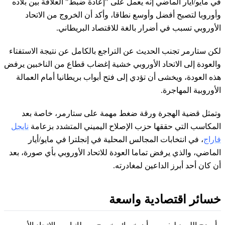
في مايو/أيار الماضي إنه يعمل على "إعادة ضبط" العلاقة بين بلاده
وأوروبا لتصبح أفضل وأوسع نطاقا، وأكد أن الخروج من الاتحاد
الأوروبي تسبب في أضرار بالغة للاقتصاد البريطاني.
لكن ستارمر تجنب الحديث عن التراجع بالكامل عن نتيجة الاستفتاء
والعودة إلى الاتحاد الأوروبي خشية إغضاب قطاع من الناخبين يرفض
هذه العودة، ويخشى أن تؤدي إلى فتح أبواب بريطانيا أمام العمالة
الأوروبية المهاجرة.
وتمثل قضية الهجرة ورقة ضغط مهمة على ستارمر، خاصة بعد
المكاسب التي حققها حزب الإصلاح اليميني المتشدد بزعامة
نايجل
فاراج
، في انتخابات المجالس المحلية في إنجلترا في مايو/أيار
الماضي، والذي يرفض تماما العودة للاتحاد الأوروبي بأي صورة، بعد
أن كان أحد أبرز الداعين لمغادرته.
خسائر اقتصادية واسعة