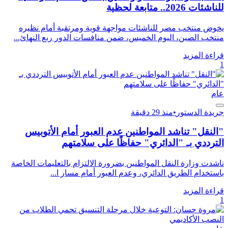
للناشئات 2026.. متابعة لحظية
يخوض منتخب مصر للناشئات مواجهة قوية ومرتقبة أمام نظيره
منتخب الصين، اليوم الخميس، ضمن منافسات الدور ربع النهائ...
قراءة المزيد
1
عام
جريدة الدستور
•
منذ 29 دقيقة
"النقل" تناشد المواطنين عدم العبور أمام الأتوبيس
الترددي بـ "الدائري" حفاظًا على سلامتهم
ناشدت وزارة النقل المواطنين بضرورة الالتزام بالتعليمات الخاصة
باستخدام الطريق الدائري، وعدم العبور أمام مسار ا...
قراءة المزيد
1