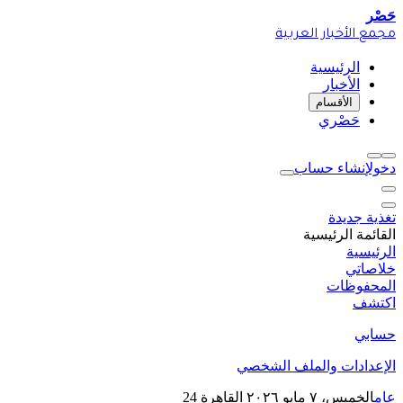
حَصْر
مجمع الأخبار العربية
الرئيسية
الأخبار
الأقسام
حَصْري
دخول
إنشاء حساب
تغذية جديدة
القائمة الرئيسية
الرئيسية
خلاصاتي
المحفوظات
اكتشف
حسابي
الإعدادات والملف الشخصي
عام
الخميس، ٧ مايو ٢٠٢٦
القاهرة 24