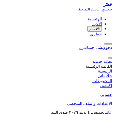
حَصْر
مجمع الأخبار العربية
الرئيسية
الأخبار
الأقسام
حَصْري
دخول
إنشاء حساب
تغذية جديدة
القائمة الرئيسية
الرئيسية
خلاصاتي
المحفوظات
اكتشف
حسابي
الإعدادات والملف الشخصي
عام
الخميس، ٤ يونيو ٢٠٢٦
صدى البلد