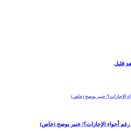
عد قليل
رغم أجواء الإجازات؟| خبير يوضح (خاص)