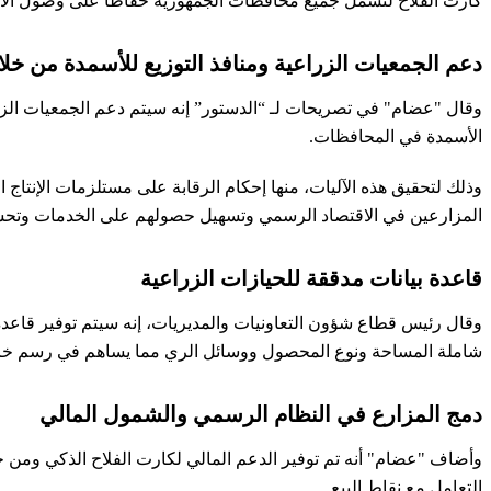
كارت الفلاح لتشمل جميع محافظات الجمهورية حفاظا على وصول الأسم
دعم الجمعيات الزراعية ومنافذ التوزيع للأسمدة من خلا
وقال "عضام" في تصريحات لـ “الدستور” إنه سيتم دعم الجمعيات الزرا
الأسمدة في المحافظات.
وذلك لتحقيق هذه الآليات، منها إحكام الرقابة على مستلزمات الإنتا
المزارعين في الاقتصاد الرسمي وتسهيل حصولهم على الخدمات وتحسين
قاعدة بيانات مدققة للحيازات الزراعية
وقال رئيس قطاع شؤون التعاونيات والمديريات، إنه سيتم توفير قاعدة
شاملة المساحة ونوع المحصول ووسائل الري مما يساهم في رسم خريط
دمج المزارع في النظام الرسمي والشمول المالي
وأضاف "عضام" أنه تم توفير الدعم المالي لكارت الفلاح الذكي ومن
التعامل مع نقاط البيع.