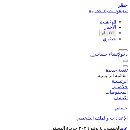
حَصْر
مجمع الأخبار العربية
الرئيسية
الأخبار
الأقسام
حَصْري
دخول
إنشاء حساب
تغذية جديدة
القائمة الرئيسية
الرئيسية
خلاصاتي
المحفوظات
اكتشف
حسابي
الإعدادات والملف الشخصي
عام
الخميس، ٤ يونيو ٢٠٢٦
جريدة الدستور