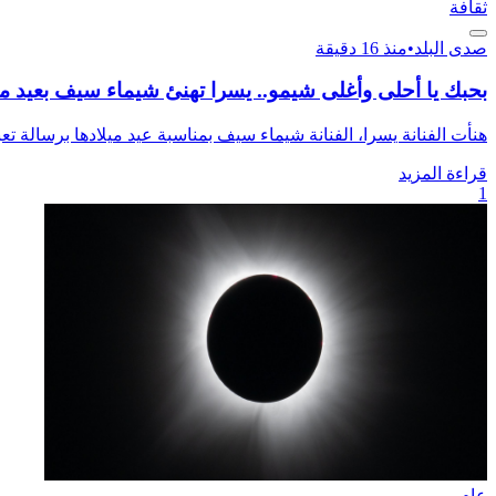
ثقافة
صدى البلد
•
منذ 16 دقيقة
بحبك يا أحلى وأغلى شيمو.. يسرا تهنئ شيماء سيف بعيد مي
هنأت الفنانة يسرا، الفنانة شيماء سيف بمناسبة عيد ميلادها برسالة تعبر
قراءة المزيد
1
عام