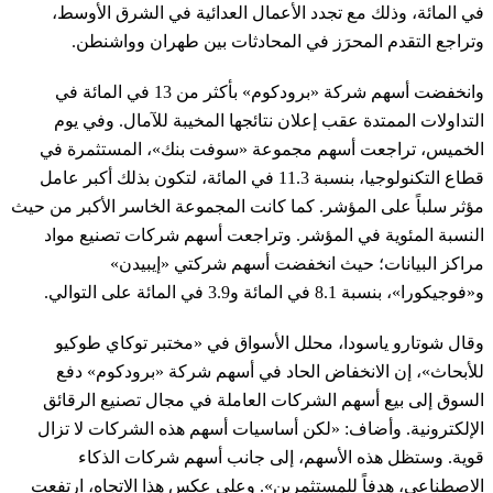
في المائة، وذلك مع تجدد الأعمال العدائية في الشرق الأوسط،
وتراجع التقدم المحرَز في المحادثات بين طهران وواشنطن.
وانخفضت أسهم شركة «برودكوم» بأكثر من 13 في المائة في
التداولات الممتدة عقب إعلان نتائجها المخيبة للآمال. وفي يوم
الخميس، تراجعت أسهم مجموعة «سوفت بنك»، المستثمرة في
قطاع التكنولوجيا، بنسبة 11.3 في المائة، لتكون بذلك أكبر عامل
مؤثر سلباً على المؤشر. كما كانت المجموعة الخاسر الأكبر من حيث
النسبة المئوية في المؤشر. وتراجعت أسهم شركات تصنيع مواد
مراكز البيانات؛ حيث انخفضت أسهم شركتي «إيبيدن»
و«فوجيكورا»، بنسبة 8.1 في المائة و3.9 في المائة على التوالي.
وقال شوتارو ياسودا، محلل الأسواق في «مختبر توكاي طوكيو
للأبحاث»، إن الانخفاض الحاد في أسهم شركة «برودكوم» دفع
السوق إلى بيع أسهم الشركات العاملة في مجال تصنيع الرقائق
الإلكترونية. وأضاف: «لكن أساسيات أسهم هذه الشركات لا تزال
قوية. وستظل هذه الأسهم، إلى جانب أسهم شركات الذكاء
الاصطناعي، هدفاً للمستثمرين». وعلى عكس هذا الاتجاه، ارتفعت