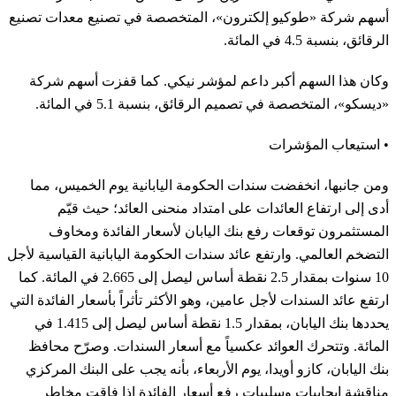
أسهم شركة «طوكيو إلكترون»، المتخصصة في تصنيع معدات تصنيع
الرقائق، بنسبة 4.5 في المائة.
وكان هذا السهم أكبر داعم لمؤشر نيكي. كما قفزت أسهم شركة
«ديسكو»، المتخصصة في تصميم الرقائق، بنسبة 5.1 في المائة.
• استيعاب المؤشرات
ومن جانبها، انخفضت سندات الحكومة اليابانية يوم الخميس، مما
أدى إلى ارتفاع العائدات على امتداد منحنى العائد؛ حيث قيّم
المستثمرون توقعات رفع بنك اليابان لأسعار الفائدة ومخاوف
التضخم العالمي. وارتفع عائد سندات الحكومة اليابانية القياسية لأجل
10 سنوات بمقدار 2.5 نقطة أساس ليصل إلى 2.665 في المائة. كما
ارتفع عائد السندات لأجل عامين، وهو الأكثر تأثراً بأسعار الفائدة التي
يحددها بنك اليابان، بمقدار 1.5 نقطة أساس ليصل إلى 1.415 في
المائة. وتتحرك العوائد عكسياً مع أسعار السندات. وصرّح محافظ
بنك اليابان، كازو أويدا، يوم الأربعاء، بأنه يجب على البنك المركزي
مناقشة إيجابيات وسلبيات رفع أسعار الفائدة إذا فاقت مخاطر