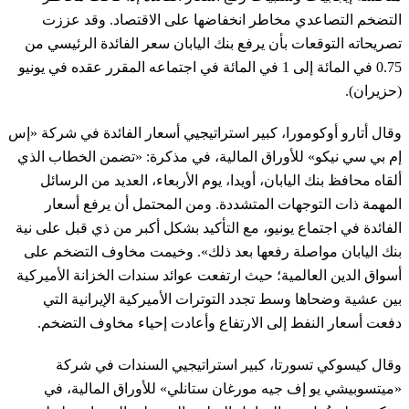
التضخم التصاعدي مخاطر انخفاضها على الاقتصاد. وقد عززت
تصريحاته التوقعات بأن يرفع بنك اليابان سعر الفائدة الرئيسي من
0.75 في المائة إلى 1 في المائة في اجتماعه المقرر عقده في يونيو
(حزيران).
وقال أتارو أوكومورا، كبير استراتيجيي أسعار الفائدة في شركة «إس
إم بي سي نيكو» للأوراق المالية، في مذكرة: «تضمن الخطاب الذي
ألقاه محافظ بنك اليابان، أويدا، يوم الأربعاء، العديد من الرسائل
المهمة ذات التوجهات المتشددة. ومن المحتمل أن يرفع أسعار
الفائدة في اجتماع يونيو، مع التأكيد بشكل أكبر من ذي قبل على نية
بنك اليابان مواصلة رفعها بعد ذلك». وخيمت مخاوف التضخم على
أسواق الدين العالمية؛ حيث ارتفعت عوائد سندات الخزانة الأميركية
بين عشية وضحاها وسط تجدد التوترات الأميركية الإيرانية التي
دفعت أسعار النفط إلى الارتفاع وأعادت إحياء مخاوف التضخم.
وقال كيسوكي تسورتا، كبير استراتيجيي السندات في شركة
«ميتسوبيشي يو إف جيه مورغان ستانلي» للأوراق المالية، في