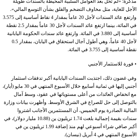
مذكرة: «لم تُحل بعد العوامل السلبية المحيطة بالسندات طويلة
الأجل للغاية، مثل مخاوف التضخم والقلق بشأن التوسع المالي».
وارتفع عائد السندات لأجل 20 عاماً بمقدار 4 نقاط أساسية إلى 3.575
في المائة، بينما ارتفع عائد السندات لأجل 30 عاماً بمقدار 2.5 نقطة
أساسية إلى 3.880 في المائة. وارتفع عائد سندات الحكومة اليابانية
لأجل 40 عاماً، وهي أطول آجال استحقاق في اليابان، بمقدار 0.5
نقطة أساسية إلى 3.755 في المائة.
• فورة للاستثمار الأجنبي
وفي غضون ذلك، اجتذبت السندات اليابانية أكبر تدفقات استثمار
أجنبي إليها في ثمانية أسابيع خلال الأسبوع المنتهي في 30 مايو (أيار)،
مع انخفاض العائدات من أعلى مستوياتها في عقود، وسط آمال
بالتوصل إلى حل للصراع في الشرق الأوسط. وأظهرت بيانات وزارة
المالية الصادرة يوم الخميس، أن المستثمرين الأجانب اشتروا
سندات بقيمة إجمالية بلغت 1.74 تريليون ين (10.88 مليار دولار)، في
أكبر صافي شراء أسبوعي لهم منذ إضافة 1.99 تريليون ين في
الأسبوع المنتهي في 4 أبريل (نيسان).