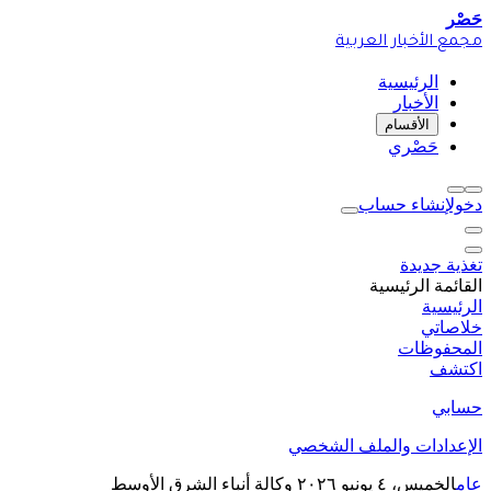
حَصْر
مجمع الأخبار العربية
الرئيسية
الأخبار
الأقسام
حَصْري
دخول
إنشاء حساب
تغذية جديدة
القائمة الرئيسية
الرئيسية
خلاصاتي
المحفوظات
اكتشف
حسابي
الإعدادات والملف الشخصي
عام
الخميس، ٤ يونيو ٢٠٢٦
وكالة أنباء الشرق الأوسط