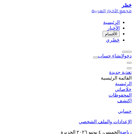
حَصْر
مجمع الأخبار العربية
الرئيسية
الأخبار
الأقسام
حَصْري
دخول
إنشاء حساب
تغذية جديدة
القائمة الرئيسية
الرئيسية
خلاصاتي
المحفوظات
اكتشف
حسابي
الإعدادات والملف الشخصي
رياضة
الخميس، ٤ يونيو ٢٠٢٦
الجزيرة