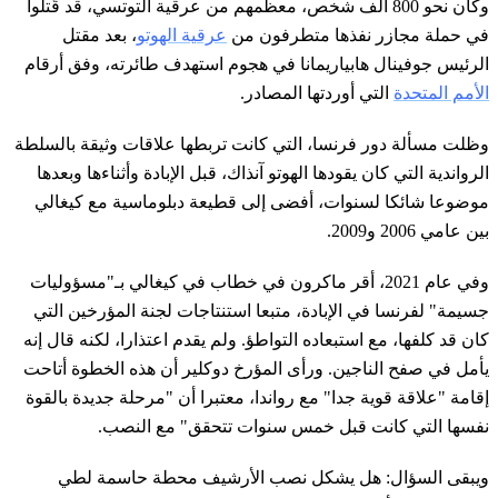
وكان نحو 800 ألف شخص، معظمهم من عرقية التوتسي، قد قُتلوا
في حملة مجازر نفذها متطرفون من
عرقية الهوتو
، بعد مقتل
الرئيس جوفينال هابياريمانا في هجوم استهدف طائرته، وفق أرقام
الأمم المتحدة
التي أوردتها المصادر.
وظلت مسألة دور فرنسا، التي كانت تربطها علاقات وثيقة بالسلطة
الرواندية التي كان يقودها الهوتو آنذاك، قبل الإبادة وأثناءها وبعدها
موضوعا شائكا لسنوات، أفضى إلى قطيعة دبلوماسية مع كيغالي
بين عامي 2006 و2009.
وفي عام 2021، أقر ماكرون في خطاب في كيغالي بـ"مسؤوليات
جسيمة" لفرنسا في الإبادة، متبعا استنتاجات لجنة المؤرخين التي
كان قد كلفها، مع استبعاده التواطؤ. ولم يقدم اعتذارا، لكنه قال إنه
يأمل في صفح الناجين. ورأى المؤرخ دوكلير أن هذه الخطوة أتاحت
إقامة "علاقة قوية جدا" مع رواندا، معتبرا أن "مرحلة جديدة بالقوة
نفسها التي كانت قبل خمس سنوات تتحقق" مع النصب.
ويبقى السؤال: هل يشكل نصب الأرشيف محطة حاسمة لطي