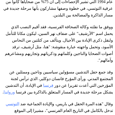
عام 1994 التي تشير الإحصاءات إلى أن 75% من ضحاياها كانوا من
عرقية التوتسي، في خطوة وصفها مشاركون بأنها مرحلة جديدة في
مسار الذاكرة والمصالحة بين البلدين.
ووفق ما نقلته وكالة الصحافة الفرنسية، فقد أقيم النصب الذي
يحمل اسم "الأرشيف" على ضفاف نهر السين، ليكون مكانا للتأمل
ولنقل ذكرى الإبادة بين الأجيال. ويتألف من كتلتين من النحاس
الأسود، وتحمل واجهته عبارة منقوشة: "هنا، مثل أرشيف، ترقد
أصوات الضحايا والناجين وكلماتهم وذكرياتهم وتجاربهم ومشاعرهم
وآمالهم".
وقد جمع حفل التدشين مسؤولين سياسيين وناجين وممثلين عن
المجتمع المدني. ورأى المؤرخ فانسان دوكلير، الذي ترأس لجنة
المؤرخين التي أعدت تقريرا عن دور
فرنسا
في الإبادة، أن التدشين
يشكل مرحلة جديدة في المسار المتعلق بالذاكرة بين فرنسا
ورواندا
.
وقال "هذه المرة الحفل في باريس، والإبادة الجماعية ضد
التوتسي
تدخل بالكامل في التاريخ العام الفرنسي"، مشيرا إلى الموقع