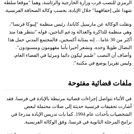
الرمزي للنصب قرب وزارة الخارجية والرئاسة، وهما "موقعا سلطة
شهدا على إخفاقهما" خلال الإبادة، بحسب وكالة الصحافة الفرنسية.
ونقلت الوكالة عن مارسيل كاباندا، رئيس منظمة "إيبوكا فرنسا"،
وهي منظمة للذاكرة والعدالة ودعم الناجين، قوله "ننتظر هذا منذ
أكثر من 30 عاما… إنه بمثابة أكسجين، فالمجتمع المدني حمل هذا
النضال طويلا وحده، ونشعر أخيرا بأننا مفهومون ومسنودون".
وأضاف أن النصب "صُمم ليكون دائما ومرئيا في الفضاء العام،
وليس تقريرا يوضع في مكتبة".
ملفات قضائية مفتوحة
في الأثناء تتواصل إجراءات قضائية مرتبطة بالإبادة في فرنسا، فقد
أشارت تحقيقات فرنسية حديثة إلى صلات محتملة لبعض
الشخصيات بأحداث عام 1994. كما بات تدريس الإبادة مدرجا في
برامج المرحلة الثانوية في فرنسا، وفق الوكالة الفرنسية.