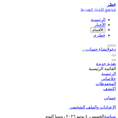
حَصْر
مجمع الأخبار العربية
الرئيسية
الأخبار
الأقسام
حَصْري
دخول
إنشاء حساب
تغذية جديدة
القائمة الرئيسية
الرئيسية
خلاصاتي
المحفوظات
اكتشف
حسابي
الإعدادات والملف الشخصي
سياسة
الخميس، ٤ يونيو ٢٠٢٦
روسيا اليوم