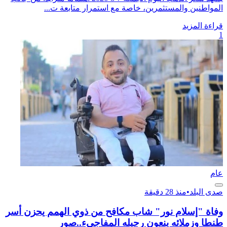
المواطنين والمستثمرين، خاصة مع استمرار متابعة ت...
قراءة المزيد
1
عام
صدى البلد
•
منذ 28 دقيقة
وفاة "إسلام نور" شاب مكافح من ذوي الهمم يحزن أسر
طنطا وزملائه ينعون رحيله المفاجىء..صور