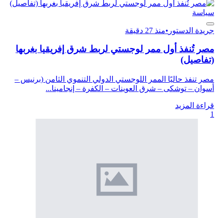
سياسة
جريدة الدستور
•
منذ 27 دقيقة
مصر تُنفذ أول ممر لوجستي لربط شرق إفريقيا بغربها
(تفاصيل)
مصر تنفذ حاليًا الممر اللوجستي الدولي التنموي الثامن (برنيس –
أسوان – توشكى – شرق العوينات – الكفرة – إنجامينا...
قراءة المزيد
1