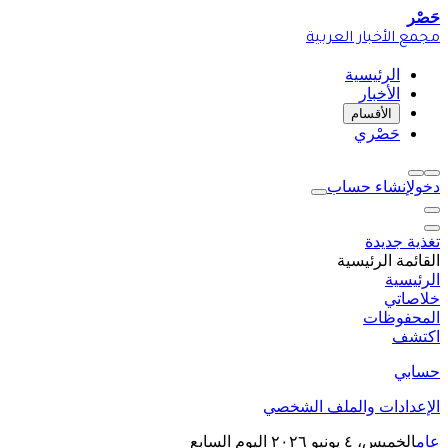
حَصْر
مجمع الأخبار العربية
الرئيسية
الأخبار
الأقسام
حَصْري
دخول
إنشاء حساب
تغذية جديدة
القائمة الرئيسية
الرئيسية
خلاصاتي
المحفوظات
اكتشف
حسابي
الإعدادات والملف الشخصي
عام
الخميس، ٤ يونيو ٢٠٢٦
اليوم السابع