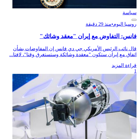
سياسة
روسيا اليوم
•
منذ 29 دقيقة
فانس: التفاوض مع إيران "معقد وشائك"
قال نائب الرئيس الأمريكي جي دي فانس إن المفاوضات بشأن
اتفاق مع إيران ستكون "معقدة وشائكة وستستغرق وقتا"، لافتا...
قراءة المزيد
1