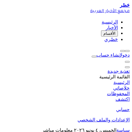
حَصْر
مجمع الأخبار العربية
الرئيسية
الأخبار
الأقسام
حَصْري
دخول
إنشاء حساب
تغذية جديدة
القائمة الرئيسية
الرئيسية
خلاصاتي
المحفوظات
اكتشف
حسابي
الإعدادات والملف الشخصي
سياسة
الخميس، ٤ يونيو ٢٠٢٦
معلومات مباشر