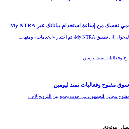
سك من إساءة استخدام بياناتك عبر My NTRA
يار «الخدمات» ومنها ...
وسوق مفتوح وفعاليات تمتد ليومين
فتوح مجاني للجمهور، في حدث يجمع بين الترويج لأج...
مصادر موثوقة.