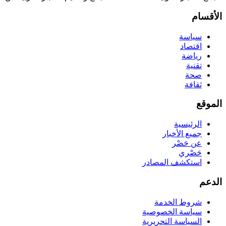
الأقسام
سياسة
اقتصاد
رياضة
تقنية
صحة
ثقافة
الموقع
الرئيسية
جميع الأخبار
عن حَصْر
حَصْري
استكشف المصادر
الدعم
شروط الخدمة
سياسة الخصوصية
السياسة التحريرية