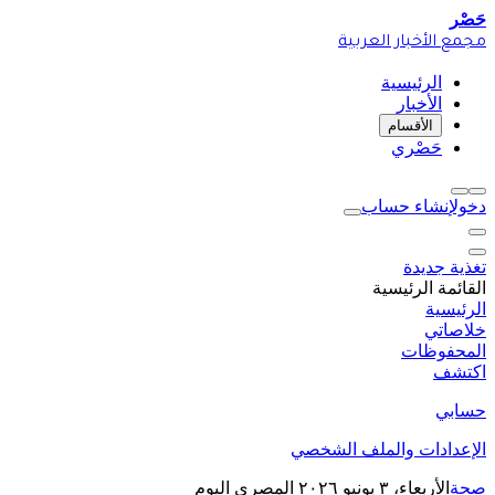
حَصْر
مجمع الأخبار العربية
الرئيسية
الأخبار
الأقسام
حَصْري
دخول
إنشاء حساب
تغذية جديدة
القائمة الرئيسية
الرئيسية
خلاصاتي
المحفوظات
اكتشف
حسابي
الإعدادات والملف الشخصي
صحة
الأربعاء، ٣ يونيو ٢٠٢٦
المصري اليوم