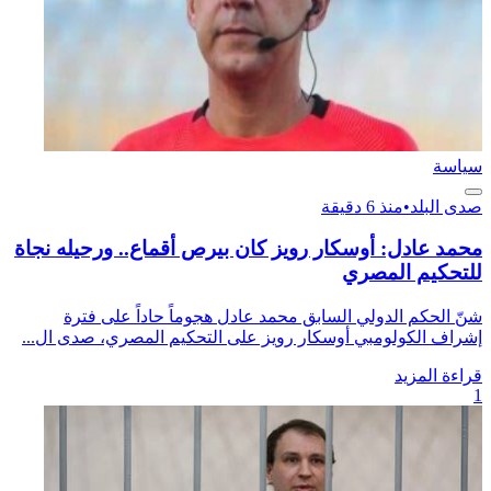
سياسة
صدى البلد
•
منذ 6 دقيقة
محمد عادل: أوسكار رويز كان بيرص أقماع.. ورحيله نجاة
للتحكيم المصري
شنّ الحكم الدولي السابق محمد عادل هجوماً حاداً على فترة
إشراف الكولومبي أوسكار رويز على التحكيم المصري، صدى ال...
قراءة المزيد
1