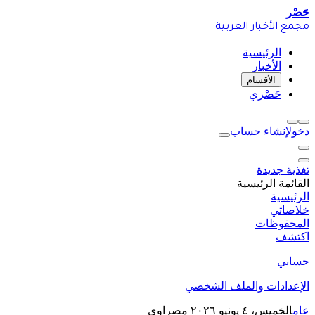
حَصْر
مجمع الأخبار العربية
الرئيسية
الأخبار
الأقسام
حَصْري
دخول
إنشاء حساب
تغذية جديدة
القائمة الرئيسية
الرئيسية
خلاصاتي
المحفوظات
اكتشف
حسابي
الإعدادات والملف الشخصي
عام
الخميس، ٤ يونيو ٢٠٢٦
مصراوي