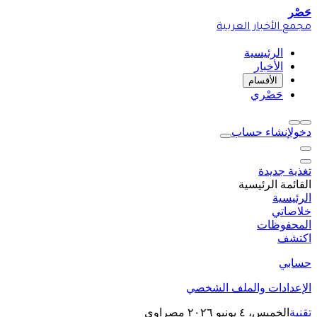
حَصْر
مجمع الأخبار العربية
الرئيسية
الأخبار
الأقسام
حَصْري
دخول
إنشاء حساب
تغذية جديدة
القائمة الرئيسية
الرئيسية
خلاصاتي
المحفوظات
اكتشف
حسابي
الإعدادات والملف الشخصي
تقنية
الخميس، ٤ يونيو ٢٠٢٦
مصراوي