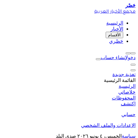
حَصْر
مجمع الأخبار العربية
الرئيسية
الأخبار
الأقسام
حَصْري
دخول
إنشاء حساب
تغذية جديدة
القائمة الرئيسية
الرئيسية
خلاصاتي
المحفوظات
اكتشف
حسابي
الإعدادات والملف الشخصي
سياسة
الخميس، ٤ يونيو ٢٠٢٦
صدى البلد