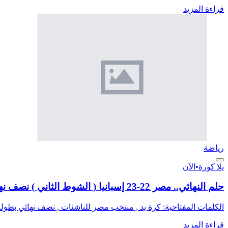
قراءة المزيد
رياضة
يلا كورة
•
الآن
حلم النهائي.. مصر 22-23 إسبانيا ( الشوط الثاني ) نصف نهائي مونديال اليد للناشئات
الكلمات المفتاحية: كرة يد , منتخب مصر للناشئات , نصف نهائي بطولة ا
قراءة المزيد