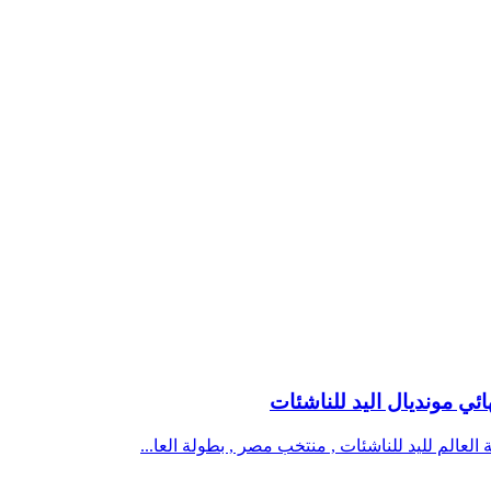
لعالم لليد للناشئات , منتخب مصر , بطولة العا...