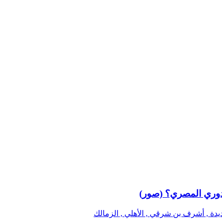
ديدة , أشرف بن شرقي , الأهلي , الزمالك