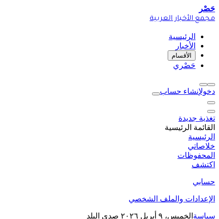
حَصْر
مجمع الأخبار العربية
الرئيسية
الأخبار
الأقسام
حَصْري
دخول
إنشاء حساب
تغذية جديدة
القائمة الرئيسية
الرئيسية
خلاصاتي
المحفوظات
اكتشف
حسابي
الإعدادات والملف الشخصي
سياسة
الخميس، ٩ أبريل ٢٠٢٦
صدى البلد