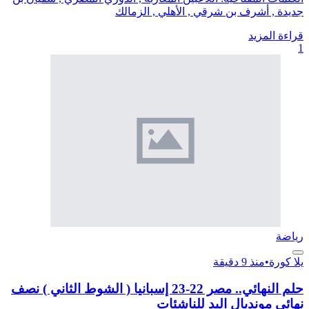
جديدة , أشرف بن شرقي , الأهلي , الزمالك
قراءة المزيد
1
رياضة
يلا كورة
•
منذ 9 دقيقة
حلم النهائي.. مصر 22-23 إسبانيا ( الشوط الثاني ) نصف
نهائي مونديال اليد للناشئات