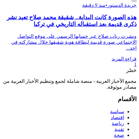
جريدة الدستور
•
منذ 9 دقيقة
هذه الصورة كانت البداية.. شقيقة محمد صلاح تعيد نشر
ذكرى قديمة بعد استقباله التاريخي في تركيا
ونشرت رباب صلاح عبر حسابها الرسمي على موقع التواصل
الاجتماعي صورة قديمة لبطاقة هوية شقيقها خلال مشاركته في
إحد...
قراءة المزيد
1
حَصْر
مجمع الأخبار العربية - منصة شاملة لجمع وتنظيم الأخبار العربية من
مصادر موثوقة.
الأقسام
سياسة
اقتصاد
رياضة
تقنية
صحة