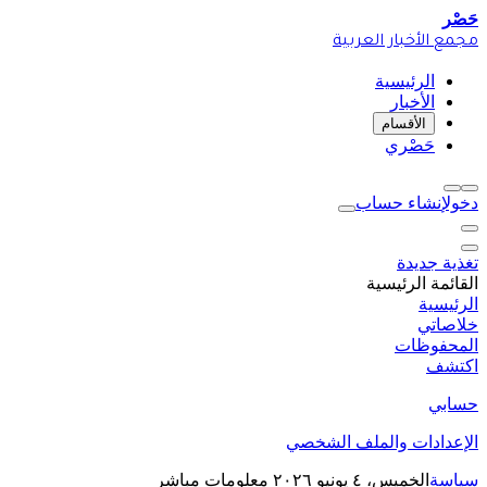
حَصْر
مجمع الأخبار العربية
الرئيسية
الأخبار
الأقسام
حَصْري
دخول
إنشاء حساب
تغذية جديدة
القائمة الرئيسية
الرئيسية
خلاصاتي
المحفوظات
اكتشف
حسابي
الإعدادات والملف الشخصي
سياسة
الخميس، ٤ يونيو ٢٠٢٦
معلومات مباشر