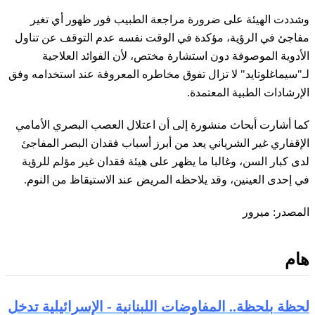
وشددت الهيئة على ضرورة مراجعة الطبيب فور ظهور أي تغير
مفاجئ في الرؤية، مؤكدة في الوقت نفسه عدم التوقف عن تناول
الأدوية الموصوفة دون استشارة مختص، لأن الفوائد العلاجية
لـ"سيماغلوتايد" لا تزال تفوق مخاطره المعروفة عند استخدامه وفق
الإرشادات الطبية المعتمدة.
كما أشارت أبحاث منشورة إلى أن اعتلال العصب البصري الأمامي
الإقفاري غير الشرياني يعد من أبرز أسباب فقدان البصر المفاجئ
لدى كبار السن، وغالبا ما يظهر على هيئة فقدان غير مؤلم للرؤية
في إحدى العينين، وقد يلاحظه المريض عند الاستيقاظ من النوم.
المصدر: ميرور
هام
لحظة بلحظة.. المفاوضات اللبنانية - الإسرائيلية تدخل