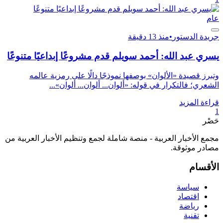
عام
جريدة الدستور
•
منذ 13 دقيقة
يسري عبد الله: أحمد سويلم قدم مشروعًا إبداعيًا متنوعًا
وتبرز قصيدة «الألوان» بوصفها نموذجًا دالًا على رمزية عالمه
الشعري؛ فالتكرار في قوله: «ألوان... ألوان... ألوان»...
قراءة المزيد
1
حَصْر
مجمع الأخبار العربية - منصة شاملة لجمع وتنظيم الأخبار العربية من
مصادر موثوقة.
الأقسام
سياسة
اقتصاد
رياضة
تقنية