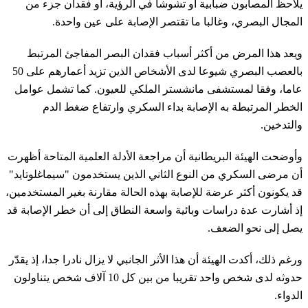
يلاحظ المصابون ضبابية أو تشوشا في الرؤية، أو فقدان جزء من
المجال البصري، وغالبا ما تقتصر الإصابة على عين واحدة.
ويعد هذا المرض من أكثر أسباب فقدان البصر المفاجئ المرتبط
بالعصب البصري شيوعا لدى الأشخاص الذين تزيد أعمارهم على 50
عاما، وفقا لمستشفى مانشستر الملكي للعيون. كما تشمل عوامل
الخطر المرتبطة به الإصابة بداء السكري وارتفاع ضغط الدم
والتدخين.
وأوضحت الهيئة البريطانية أن مراجعة الأدلة العلمية المتاحة أظهرت
أن مرضى السكري من النوع الثاني الذين يستخدمون "سيماغلوتايد"
قد يكونون أكثر عرضة للإصابة بهذه الحالة مقارنة بغير المستخدمين،
إذ أشارت عدة دراسات وبائية واسعة النطاق إلى أن خطر الإصابة قد
يصل إلى نحو الضعف.
ورغم ذلك، أكدت الهيئة أن هذا الأثر الجانبي لا يزال نادرا جدا، إذ يقدّر
حدوثه لدى شخص واحد تقريبا من بين كل 10 آلاف شخص يتناولون
الدواء.