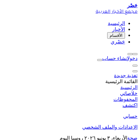
حَصْر
مجمع الأخبار العربية
الرئيسية
الأخبار
الأقسام
حَصْري
دخول
إنشاء حساب
تغذية جديدة
القائمة الرئيسية
الرئيسية
خلاصاتي
المحفوظات
اكتشف
حسابي
الإعدادات والملف الشخصي
صحة
الأربعاء، ٣ يونيو ٢٠٢٦
روسيا اليوم