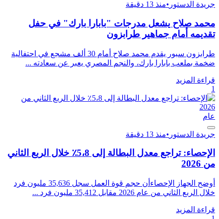
جريدة الدستور
•
منذ 13 دقيقة
محمد صلاح يشعل مدرجات "بابارا بارك" في حفل
تقديمه أمام جماهير طرابزون
طرابزون سبور يقدم محمد صلاح أمام 30 ألف مشجع في احتفالية
ضخمة بملعب بابارا بارك، والنجم المصري يعبر عن سعادته ...
قراءة المزيد
1
عام
جريدة الدستور
•
منذ 13 دقيقة
الإحصاء: تراجع معدل البطالة إلى 5،8٪ خلال الربع الثاني
من 2026
أوضح الجهاز الإحصاءأن حجم قوة العمل سجل 35,636 مليون فرد
خلال الربع الثاني من عام 2026 مقابل 35,412 مليون فرد ...
قراءة المزيد
1