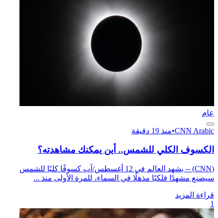
عام
CNN Arabic
•
منذ 19 دقيقة
الكسوف الكلي للشمس.. أين يمكنك مشاهدته؟
(CNN) -- يشهد العالم في 12 أغسطس/آب كسوفًا كليًا للشمس
سيصنع مشهدًا فلكيًا مذهلًا في السماء، للمرة الأولى منذ ...
قراءة المزيد
1