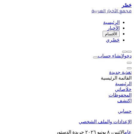
حَصْر
مجمع الأخبار العربية
الرئيسية
الأخبار
الأقسام
حَصْري
دخول
إنشاء حساب
تغذية جديدة
القائمة الرئيسية
الرئيسية
خلاصاتي
المحفوظات
اكتشف
حسابي
الإعدادات والملف الشخصي
عام
الاثنين، ٨ يونيو ٢٠٢٦
جريدة الدستور