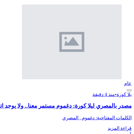
عام
يلا كورة
•
منذ 4 دقيقة
مصدر بالمصري ليلا كورة: دغموم مستمر معنا.. ولا يوجد اتف
الكلمات المفتاحية: دغموم , المصري
قراءة المزيد
1