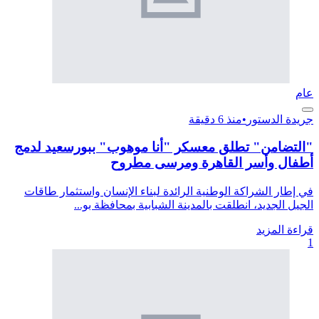
عام
جريدة الدستور
•
منذ 6 دقيقة
"التضامن" تطلق معسكر "أنا موهوب" ببورسعيد لدمج
أطفال وأسر القاهرة ومرسى مطروح
في إطار الشراكة الوطنية الرائدة لبناء الإنسان واستثمار طاقات
الجيل الجديد، انطلقت بالمدينة الشبابية بمحافظة بو...
قراءة المزيد
1