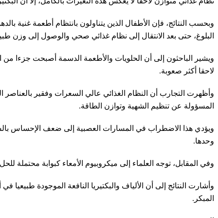
نظام غذائي متوازن لاحقا لا يعكس هذه التغيرات بالكامل، إلا أن البكتي
وبحسب النتائج، فإن الأطفال الذين يتناولون بانتظام أطعمة غنية بال
البلوغ، حتى بعد الانتقال إلى نظام غذائي صحي والوصول إلى وزن طبي
ويشير الباحثون إلى أن الحلويات والأطعمة الدسمة أصبحت جزءا من ا
لاحقا أكثر صعوبة.
وأظهرت التجارب أن النظام الغذائي عالي السعرات وفقير بالعناصر الغ
المسؤولة عن تنظيم الشهية وتوازن الطاقة.
ويؤدي هذا الاضطراب في المسارات العصبية إلى ضعف الإحساس بالشبع ف
وحدها.
وفي المقابل، توجه العلماء إلى ميكروبيوم الأمعاء كبوابة محتملة لل
وأشارت النتائج إلى أن الألياف والبكتيريا النافعة الموجودة طبيعيا ف
المبكر.