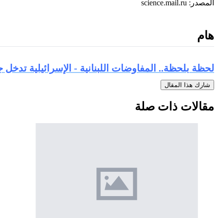
المصدر: science.mail.ru
هام
لحظة بلحظة.. المفاوضات اللبنانية - الإسرائيلية تدخل
شارك هذا المقال
مقالات ذات صلة