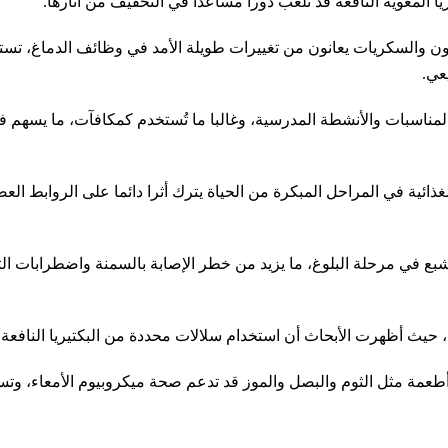
ريا المعوية النافعة قد تلعب دورا مساعدا في التخفيف من آثارها.
دهون والسكريات يعانون من تغييرات طويلة الأمد في وظائف الدماغ، تست
عي.
لمناسبات والأنشطة المدرسية، وغالبا ما تُستخدم كمكافآت، ما يسهم ف
ذائية في المراحل المبكرة من الحياة يترك أثرا دائما على الروابط ال
ي مرحلة البلوغ، ما يزيد من خطر الإصابة بالسمنة واضطرابات التمثي
حل، حيث أظهرت الأبحاث أن استخدام سلالات محددة من البكتيريا النافع
ي أطعمة مثل الثوم والبصل والموز قد تدعم صحة ميكروبيوم الأمعاء، وتس