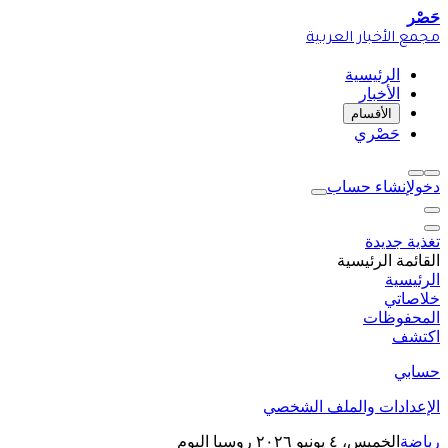
حَصْر
مجمع الأخبار العربية
الرئيسية
الأخبار
الأقسام
حَصْري
دخول
إنشاء حساب
تغذية جديدة
القائمة الرئيسية
الرئيسية
خلاصاتي
المحفوظات
اكتشف
حسابي
الإعدادات والملف الشخصي
رياضة
الخميس، ٤ يونيو ٢٠٢٦
روسيا اليوم