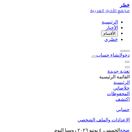
حَصْر
مجمع الأخبار العربية
الرئيسية
الأخبار
الأقسام
حَصْري
دخول
إنشاء حساب
تغذية جديدة
القائمة الرئيسية
الرئيسية
خلاصاتي
المحفوظات
اكتشف
حسابي
الإعدادات والملف الشخصي
صحة
الخميس، ٤ يونيو ٢٠٢٦
روسيا اليوم