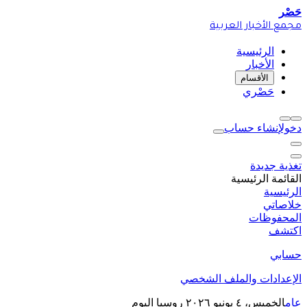
حَصْر
مجمع الأخبار العربية
الرئيسية
الأخبار
الأقسام
حَصْري
دخول
إنشاء حساب
تغذية جديدة
القائمة الرئيسية
الرئيسية
خلاصاتي
المحفوظات
اكتشف
حسابي
الإعدادات والملف الشخصي
عام
الخميس، ٤ يونيو ٢٠٢٦
روسيا اليوم