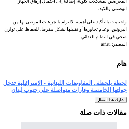
المعرضين لمشكلات كلوية، إضافة إلى احتمال إرهاق الجهاز
الهضمي والكبد.
واختتمت بالتأكيد على أهمية الالتزام بالجرعات الموصى بها من
البروتين، وعدم تجاوزها أو تقليلها بشكل مفرط، للحفاظ على توازن
صحي في النظام الغذائي.
المصدر: aif.ru
هام
لحظة بلحظة.. المفاوضات اللبنانية - الإسرائيلية تدخل
جولتها الخامسة وغارات متواصلة على جنوب لبنان
شارك هذا المقال
مقالات ذات صلة