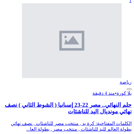
1
رياضة
يلا كورة
•
منذ 4 دقيقة
حلم النهائي.. مصر 22-23 إسبانيا ( الشوط الثاني ) نصف
نهائي مونديال اليد للناشئات
الكلمات المفتاحية: كرة يد , منتخب مصر للناشئات , نصف نهائي
بطولة العالم لليد للناشئات , منتخب مصر , بطولة العا...