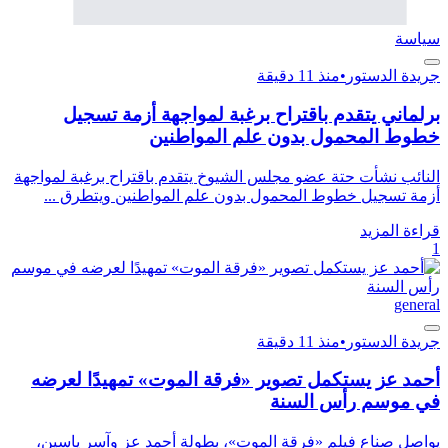
سياسة
جريدة الدستور
•
منذ 11 دقيقة
برلماني يتقدم باقتراح برغبة لمواجهة أزمة تسجيل
خطوط المحمول بدون علم المواطنين
النائب نشأت حتة عضو مجلس الشيوخ يتقدم باقتراح برغبة لمواجهة
أزمة تسجيل خطوط المحمول بدون علم المواطنين ويتطرق ...
قراءة المزيد
1
general
جريدة الدستور
•
منذ 11 دقيقة
أحمد عز يستكمل تصوير «فرقة الموت» تمهيدًا لعرضه
في موسم رأس السنة
يواصل صناع فيلم «فرقة الموت»، بطولة أحمد عز وآسر ياسين،