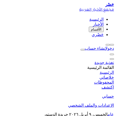
حَصْر
مجمع الأخبار العربية
الرئيسية
الأخبار
الأقسام
حَصْري
دخول
إنشاء حساب
تغذية جديدة
القائمة الرئيسية
الرئيسية
خلاصاتي
المحفوظات
اكتشف
حسابي
الإعدادات والملف الشخصي
عام
الخميس، ٩ أبريل ٢٠٢٦
جريدة الدستور