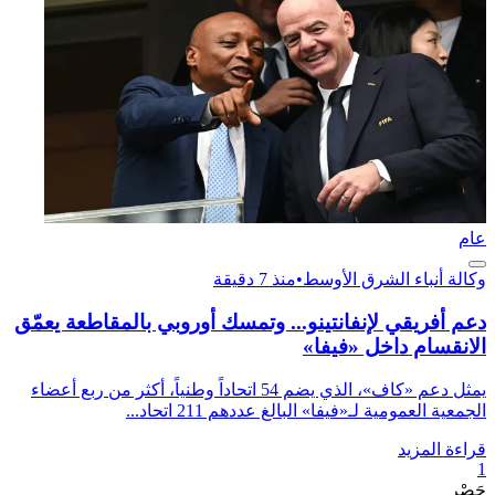
عام
وكالة أنباء الشرق الأوسط
•
منذ 7 دقيقة
دعم أفريقي لإنفانتينو... وتمسك أوروبي بالمقاطعة يعمّق
الانقسام داخل «فيفا»
يمثل دعم «كاف»، الذي يضم 54 اتحاداً وطنياً، أكثر من ربع أعضاء
الجمعية العمومية لـ«فيفا» البالغ عددهم 211 اتحاد...
قراءة المزيد
1
حَصْر