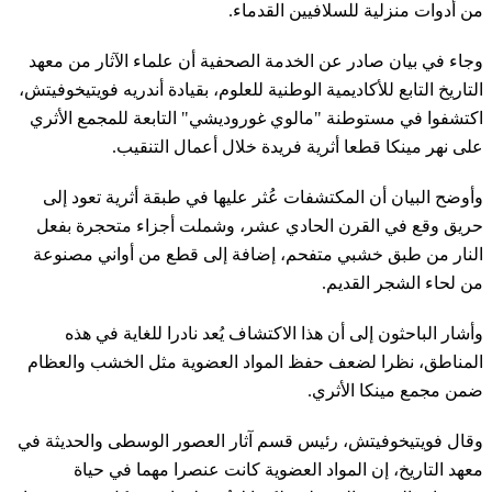
من أدوات منزلية للسلافيين القدماء.
وجاء في بيان صادر عن الخدمة الصحفية أن علماء الآثار من معهد
التاريخ التابع للأكاديمية الوطنية للعلوم، بقيادة أندريه فويتيخوفيتش،
اكتشفوا في مستوطنة "مالوي غوروديشي" التابعة للمجمع الأثري
على نهر مينكا قطعا أثرية فريدة خلال أعمال التنقيب.
وأوضح البيان أن المكتشفات عُثر عليها في طبقة أثرية تعود إلى
حريق وقع في القرن الحادي عشر، وشملت أجزاء متحجرة بفعل
النار من طبق خشبي متفحم، إضافة إلى قطع من أواني مصنوعة
من لحاء الشجر القديم.
وأشار الباحثون إلى أن هذا الاكتشاف يُعد نادرا للغاية في هذه
المناطق، نظرا لضعف حفظ المواد العضوية مثل الخشب والعظام
ضمن مجمع مينكا الأثري.
وقال فويتيخوفيتش، رئيس قسم آثار العصور الوسطى والحديثة في
معهد التاريخ، إن المواد العضوية كانت عنصرا مهما في حياة