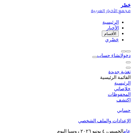
حَصْر
مجمع الأخبار العربية
الرئيسية
الأخبار
الأقسام
حَصْري
دخول
إنشاء حساب
تغذية جديدة
القائمة الرئيسية
الرئيسية
خلاصاتي
المحفوظات
اكتشف
حسابي
الإعدادات والملف الشخصي
عام
الخميس، ٤ يونيو ٢٠٢٦
روسيا اليوم