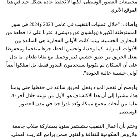
مجتمعات العصور الوسطى، لكنها لا تُحفظ عادة بشكل جيد في هذا
الموقع الأثري.
وأضاف: "خلال عمليات التنقيب في عامي 2023 و2024 في سور
المستوطنة الكبيرة (بولشوي غوروديشي)، عثرنا على 12 قطعة من
المجارف الخشبية، بينما كانت الأواني الفخارية هي السائدة بين
الأدوات المنزلية. كما وجدنا، ولحسن الحظ، جزءا متفحما ومحفوظا
بفعل الحريق من طبق خشبي كبير وجميل مع بقايا طعام، ما يدل
على أن السكان لم يكونوا يستخدمون القدور فقط، بل امتلكوا أيضاً
أواني خشبية عالية الجودة".
وأوضح أن تفحم المواد بفعل الحريق ساعد في حفظها حتى يومنا
هذا، مشيرا إلى أن هذا الاكتشاف هو الأول من نوعه خلال آخر 70
عاما من أبحاث مجمع مينكا، ويُعد نادرا جدا في مدن العصور
الوسطى.
وختم بأن أعمال التنقيب ستستمر سنويا بمشاركة طلاب جامعة
بيلاروس الحكومية للثقافة والفنون ضمن برامج التدريب العملي.